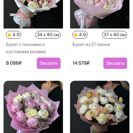
4.9
34 x 40 см
4.9
37 x 40 см
Букет с пионами и
Букет из 21 пиона
кустовыми розами
8 086₽
Заказать
14 579₽
Заказать