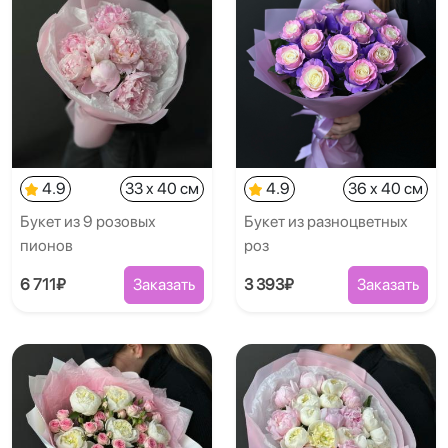
4.9
33 x 40 см
4.9
36 x 40 см
Букет из 9 розовых
Букет из разноцветных
пионов
роз
6 711₽
Заказать
3 393₽
Заказать