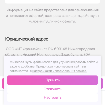
Информация на сайте представлена для ознакомления
и не является офертой; все права защищены, действуют
условия публичной оферты.
Юридический адрес
ООО «ИТ Франчайзинг» РФ 603148 Нижегородская
область, г. Нижний Новгород, ул. Джамбула, д. 30А
Мы используем файлы cookie для улучшения работы сайта и
© 2017-2026г, База Цветов 24.ру
вашего удобства.
Продолжая использовать сайт, вы
Политика конфиденциальности
соглашаетесь с
настройками использования cookies.
Публичная оферта
Принять
Принимаем к оплате
В корзину
Отклонить
Настроить
Каталог
Корзина
Чат
Войти