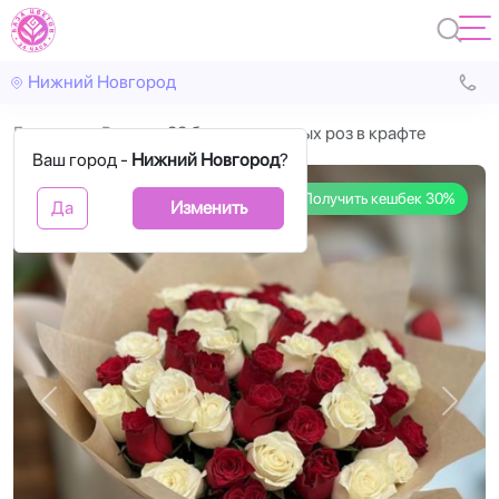
Нижний Новгород
Главная
Розы
33 белых и красных роз в крафте
Ваш город -
Нижний Новгород
?
Получить кешбек 30%
Да
Изменить
Назад
Впере