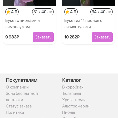
4.9
31 x 40 см
4.9
34 x 40 см
Букет с пионами и
Букет из 11 пионов с
лимонеумом
лизиантусами
9 983₽
Заказать
10 282₽
Заказать
Покупателям
Каталог
О компании
В коробках
Зона бесплатной
Тюльпаны
доставки
Хризантемы
Статус заказа
Альстромерии
Политика
Пионы