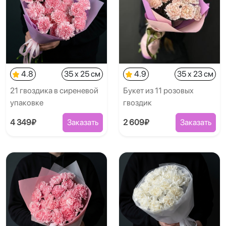
4.8
35 x 25 см
4.9
35 x 23 см
21 гвоздика в сиреневой
Букет из 11 розовых
упаковке
гвоздик
4 349₽
Заказать
2 609₽
Заказать