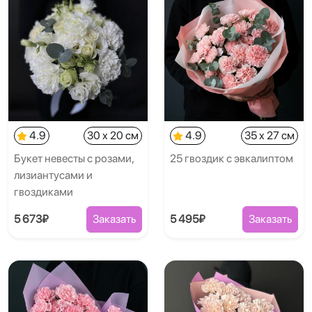
4.9
30 x 20 см
4.9
35 x 27 см
Букет невесты с розами,
25 гвоздик с эвкалиптом
лизиантусами и
гвоздиками
5 673₽
Заказать
5 495₽
Заказать