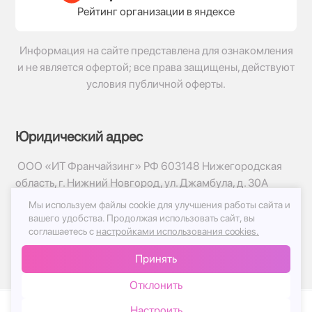
Рейтинг организации в яндексе
Информация на сайте представлена для ознакомления
и не является офертой; все права защищены, действуют
условия публичной оферты.
Юридический адрес
ООО «ИТ Франчайзинг» РФ 603148 Нижегородская
область, г. Нижний Новгород, ул. Джамбула, д. 30А
Мы используем файлы cookie для улучшения работы сайта и
© 2017-2026г, База Цветов 24.ру
вашего удобства.
Продолжая использовать сайт, вы
Политика конфиденциальности
соглашаетесь с
настройками использования cookies.
Публичная оферта
Принять
Принимаем к оплате
Отклонить
Настроить