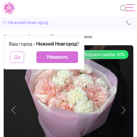
Нижний Новгород
Главная
Букеты
7 роз с гвоздиками
Ваш город -
Нижний Новгород
?
Получить кешбек 30%
Да
Изменить
Назад
Впере