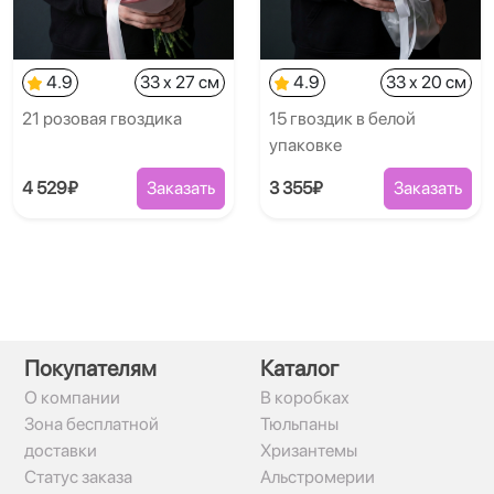
4.9
33 x 27 см
4.9
33 x 20 см
21 розовая гвоздика
15 гвоздик в белой
упаковке
4 529₽
Заказать
3 355₽
Заказать
Покупателям
Каталог
О компании
В коробках
Зона бесплатной
Тюльпаны
доставки
Хризантемы
Статус заказа
Альстромерии