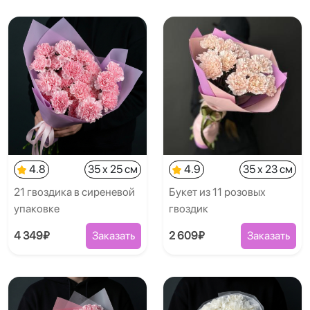
4.8
35 x 25 см
4.9
35 x 23 см
21 гвоздика в сиреневой
Букет из 11 розовых
упаковке
гвоздик
4 349₽
Заказать
2 609₽
Заказать