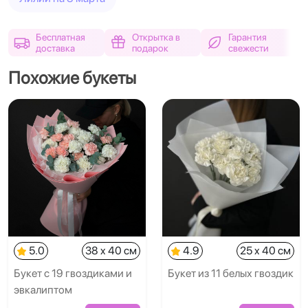
Бесплатная
Открытка в
Гарантия
доставка
подарок
свежести
Похожие букеты
5.0
38 x 40 см
4.9
25 x 40 см
Букет с 19 гвоздиками и
Букет из 11 белых гвоздик
эвкалиптом