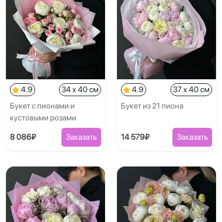
4.9
34 x 40 см
4.9
37 x 40 см
Букет с пионами и
Букет из 21 пиона
кустовыми розами
8 086₽
Заказать
14 579₽
Заказать