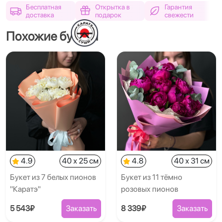
Бесплатная
Открытка в
Гарантия
доставка
подарок
свежести
Похожие букеты
4.9
40 x 25 см
4.8
40 x 31 см
Букет из 7 белых пионов
Букет из 11 тёмно
"Каратэ"
розовых пионов
5 543₽
Заказать
8 339₽
Заказать