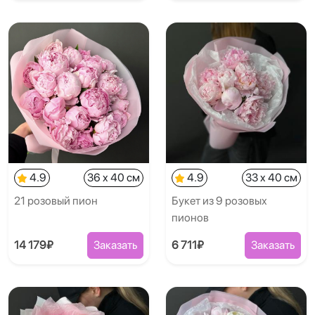
4.9
36 x 40 см
4.9
33 x 40 см
21 розовый пион
Букет из 9 розовых
пионов
14 179₽
Заказать
6 711₽
Заказать