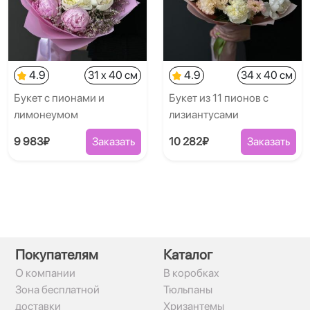
4.9
31 x 40 см
4.9
34 x 40 см
Букет с пионами и
Букет из 11 пионов с
лимонеумом
лизиантусами
9 983₽
Заказать
10 282₽
Заказать
Покупателям
Каталог
О компании
В коробках
Зона бесплатной
Тюльпаны
доставки
Хризантемы