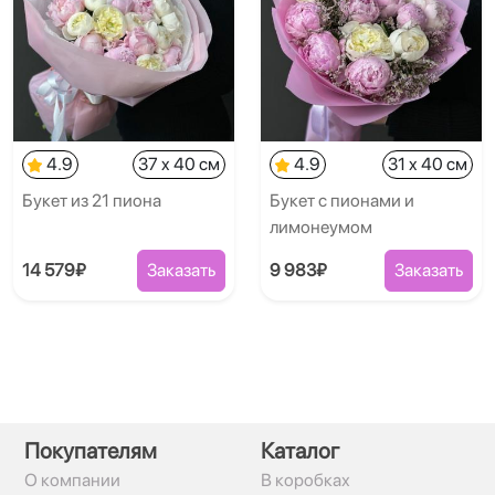
4.9
37 x 40 см
4.9
31 x 40 см
Букет из 21 пиона
Букет с пионами и
лимонеумом
14 579₽
Заказать
9 983₽
Заказать
Покупателям
Каталог
О компании
В коробках