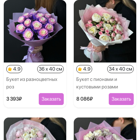
4.9
36 x 40 см
4.9
34 x 40 см
Букет из разноцветных
Букет с пионами и
роз
кустовыми розами
3 393₽
Заказать
8 086₽
Заказать