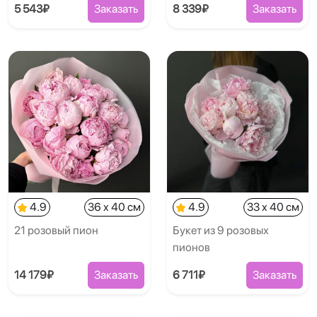
5 543₽
Заказать
8 339₽
Заказать
4.9
36 x 40 см
4.9
33 x 40 см
21 розовый пион
Букет из 9 розовых
пионов
14 179₽
Заказать
6 711₽
Заказать