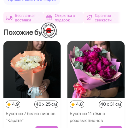
Бесплатная
Открытка в
Гарантия
доставка
подарок
свежести
Похожие букеты
4.9
40 x 25 см
4.8
40 x 31 см
Букет из 7 белых пионов
Букет из 11 тёмно
"Каратэ"
розовых пионов