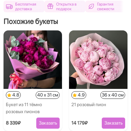
Бесплатная
Открытка в
Гарантия
доставка
подарок
свежести
Похожие букеты
4.8
40 x 31 см
4.9
36 x 40 см
Букет из 11 тёмно
21 розовый пион
розовых пионов
8 339₽
Заказать
14 179₽
Заказать