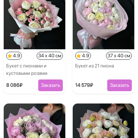
4.9
34 x 40 см
4.9
37 x 40 см
Букет с пионами и
Букет из 21 пиона
кустовыми розами
8 086₽
Заказать
14 579₽
Заказать