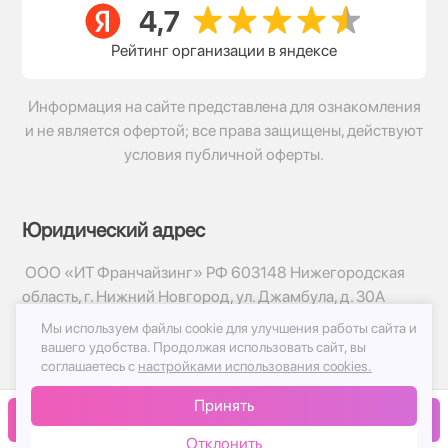
Рейтинг организации в яндексе
Информация на сайте представлена для ознакомления
и не является офертой; все права защищены, действуют
условия публичной оферты.
Юридический адрес
ООО «ИТ Франчайзинг» РФ 603148 Нижегородская
область, г. Нижний Новгород, ул. Джамбула, д. 30А
Мы используем файлы cookie для улучшения работы сайта и
© 2017-2026г, База Цветов 24.ру
вашего удобства.
Продолжая использовать сайт, вы
Политика конфиденциальности
соглашаетесь с
настройками использования cookies.
Публичная оферта
Принять
Принимаем к оплате
В корзину
Отклонить