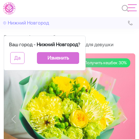
Нижний Новгород
Главная
Авторские букеты
Ваш город -
Нежный букет с жёлтыми розами для девушки
Нижний Новгород
?
Да
Изменить
Получить кешбек 30%
Назад
Впере