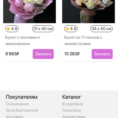
4.9
31 x 40 см
4.9
34 x 40 см
Букет с пионами и
Букет из 11 пионов с
лимонеумом
лизиантусами
9 983₽
Заказать
10 282₽
Заказать
Покупателям
Каталог
О компании
В коробках
Зона бесплатной
Тюльпаны
доставки
Хризантемы