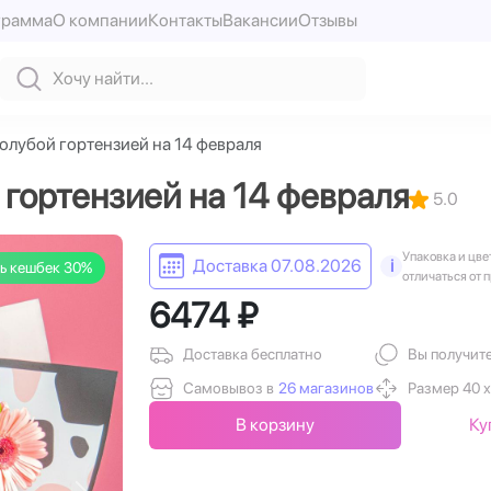
грамма
О компании
Контакты
Вакансии
Отзывы
олубой гортензией на 14 февраля
 гортензией на 14 февраля
5.0
Упаковка и цве
Доставка 07.08.2026
i
ь кешбек 30%
отличаться от 
6474 ₽
Доставка бесплатно
Вы получит
Самовывоз в
26 магазинов
Размер 40 х
В корзину
Ку