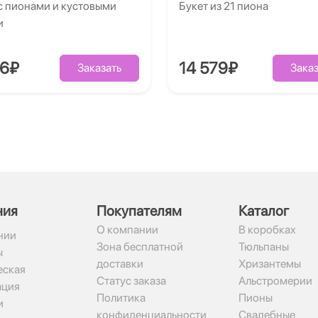
с пионами и кустовыми
Букет из 21 пиона
и
86₽
14 579₽
Заказать
Заказ
ния
Покупателям
Каталог
О компании
В коробках
нии
Зона бесплатной
Тюльпаны
ы
доставки
Хризантемы
ская
Статус заказа
Альстромерии
ация
Политика
Пионы
и
конфиденциальности
Свадебные