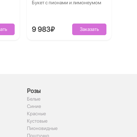
Букет с пионами и лимонеумом
9 983₽
ать
Заказать
Рoзы
Белые
Синие
Красные
Кустовые
Пионовидные
Поштучно