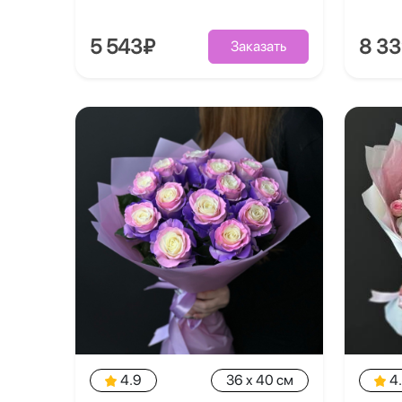
5 543₽
8 3
Заказать
4.9
36 x 40 см
4