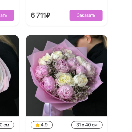
6 711₽
ать
Заказать
40 см
4.9
31 x 40 см