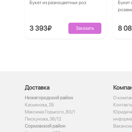
Букет из разноцветных роз
Букет 
розам
3 393₽
8 0
Заказать
Доставка
Компа
Нижегородский район
О компа
Касьянова, 2Б
Контакт
Максима Горького, 80/1
Юридиче
Пискунова, 36/12
информ
Сормовский район
Ваканси