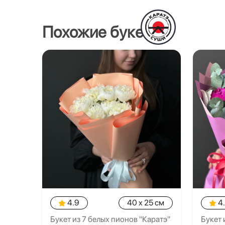
Похожие букеты
4.9
40 x 25 см
4
Букет из 7 белых пионов "Каратэ"
Букет 