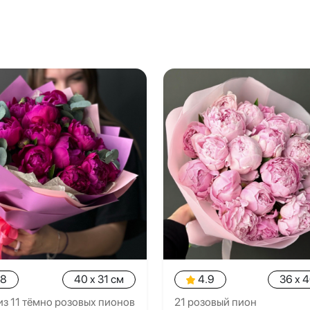
.8
40 x 31 см
4.9
36 x 
из 11 тёмно розовых пионов
21 розовый пион