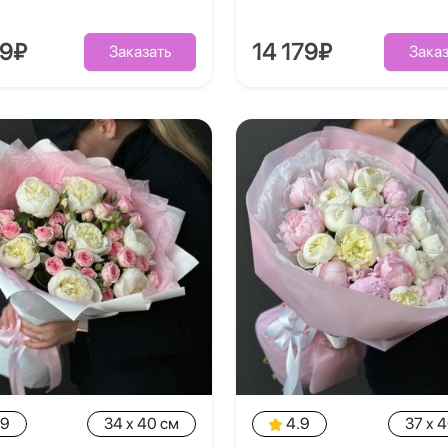
39₽
14 179₽
Заказать
Заказ
.9
34 x 40 см
4.9
37 x 