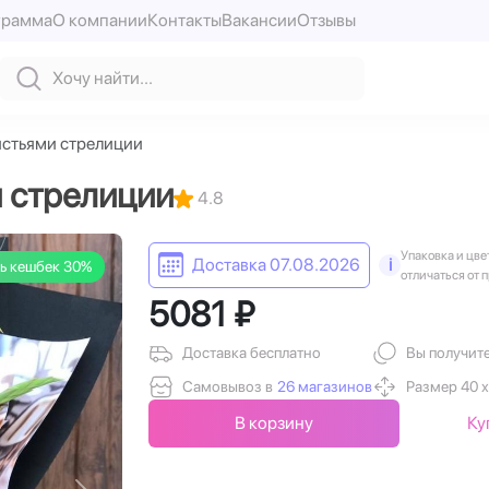
грамма
О компании
Контакты
Вакансии
Отзывы
истьями стрелиции
и стрелиции
4.8
Упаковка и цве
Доставка 07.08.2026
i
ь кешбек 30%
отличаться от 
5081 ₽
Доставка бесплатно
Вы получит
Самовывоз в
26 магазинов
Размер 40 х
В корзину
Ку