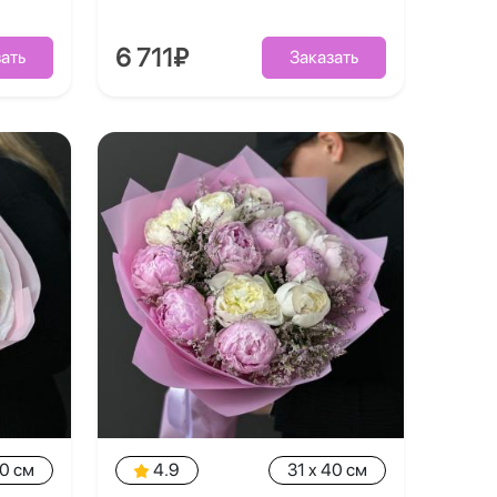
6 711₽
ать
Заказать
40 см
4.9
31 x 40 см