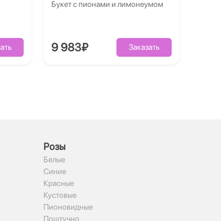
Букет с пионами и лимонеумом
9 983₽
ать
Заказать
Рoзы
Белые
Синие
Красные
Кустовые
Пионовидные
Поштучно