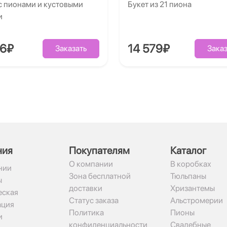
с пионами и кустовыми
Букет из 21 пиона
и
86₽
14 579₽
Заказать
Заказ
ния
Покупателям
Каталог
О компании
В коробках
нии
Зона бесплатной
Тюльпаны
ы
доставки
Хризантемы
ская
Статус заказа
Альстромерии
ация
Политика
Пионы
и
конфиденциальности
Свадебные