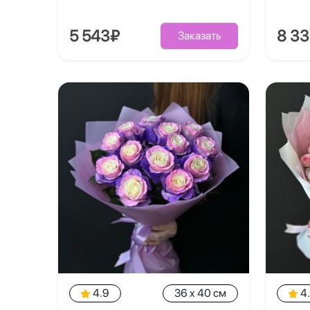
5 543₽
8 3
Заказать
4.9
36 x 40 см
4