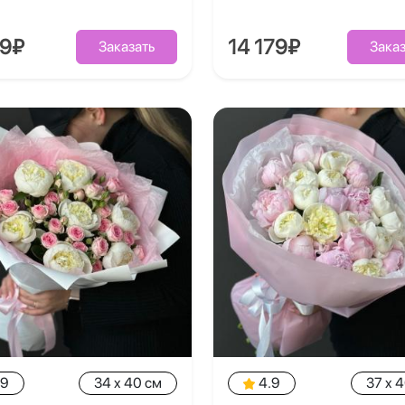
39₽
14 179₽
Заказать
Заказ
.9
34 x 40 см
4.9
37 x 