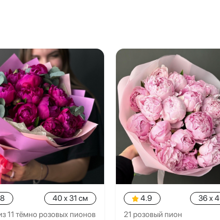
.8
40 x 31 см
4.9
36 x 
из 11 тёмно розовых пионов
21 розовый пион