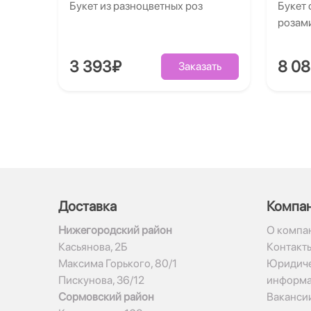
Букет из разноцветных роз
Букет 
розам
3 393₽
8 0
Заказать
Доставка
Компа
Нижегородский район
О компа
Касьянова, 2Б
Контакт
Максима Горького, 80/1
Юридиче
Пискунова, 36/12
информ
Сормовский район
Ваканси