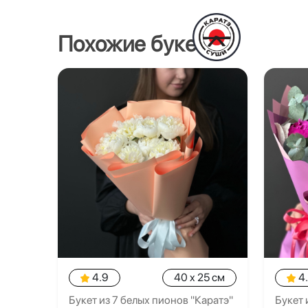
Похожие букеты
4.9
40 x 25 см
4
Букет из 7 белых пионов "Каратэ"
Букет 