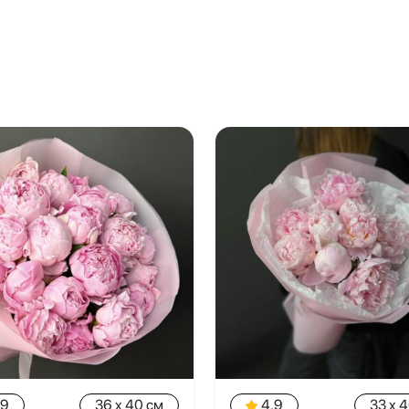
.9
36 x 40 см
4.9
33 x 