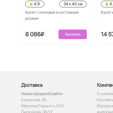
4.9
34 x 40 см
4
Букет с пионами и кустовыми
Букет 
розами
8 086₽
14 5
Заказать
Доставка
Компа
Нижегородский район
О компа
Касьянова, 2Б
Контакт
Максима Горького, 80/1
Юридиче
Пискунова, 36/12
информ