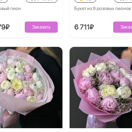
овый пион
Букет из 9 розовых пионов
79₽
6 711₽
Заказать
Заказ