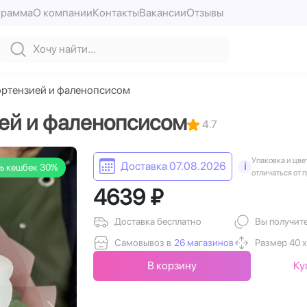
грамма
О компании
Контакты
Вакансии
Отзывы
гортензией и фаленопсисом
ией и фаленопсисом
4.7
Упаковка и цве
Доставка 07.08.2026
i
ь кешбек 30%
отличаться от 
4639 ₽
Доставка бесплатно
Вы получит
Самовывоз в
26 магазинов
Размер 40 х
В корзину
Ку