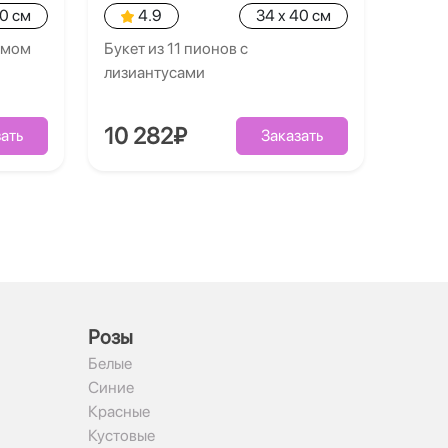
40 см
4.9
34 x 40 см
умом
Букет из 11 пионов с
лизиантусами
10 282₽
ать
Заказать
Рoзы
Белые
Синие
Красные
Кустовые