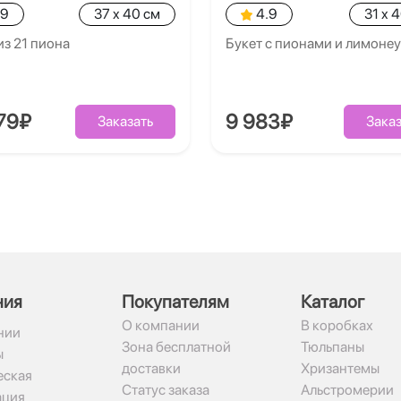
.9
37 x 40 см
4.9
31 x 
из 21 пиона
Букет с пионами и лимоне
79₽
9 983₽
Заказать
Заказ
ния
Покупателям
Каталог
О компании
В коробках
нии
Зона бесплатной
Тюльпаны
ы
доставки
Хризантемы
ская
Статус заказа
Альстромерии
ация