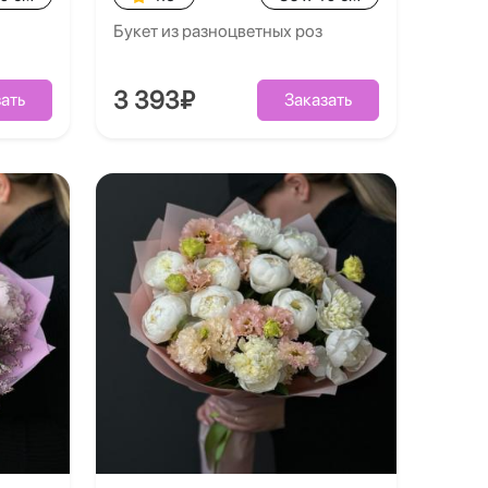
Букет из разноцветных роз
3 393₽
ать
Заказать