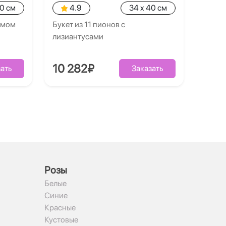
40 см
4.9
34 x 40 см
умом
Букет из 11 пионов с
лизиантусами
10 282₽
ать
Заказать
Рoзы
Белые
Синие
Красные
Кустовые