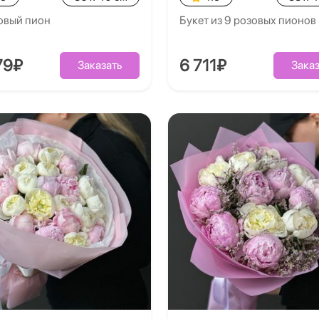
овый пион
Букет из 9 розовых пионов
79₽
6 711₽
Заказать
Заказ