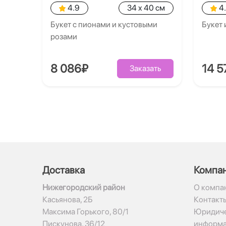
4.9
34 x 40 см
4
Букет с пионами и кустовыми
Букет 
розами
8 086₽
14 5
Заказать
Доставка
Компа
Нижегородский район
О компа
Касьянова, 2Б
Контакт
Максима Горького, 80/1
Юридиче
Пискунова, 36/12
информ