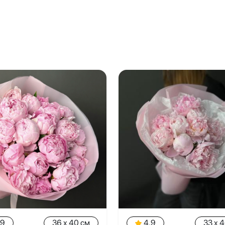
.9
36 x 40 см
4.9
33 x 