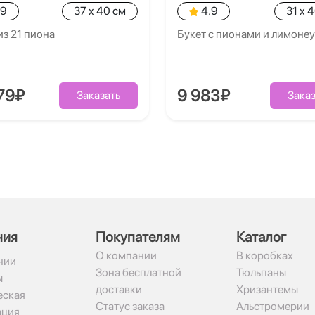
.9
37 x 40 см
4.9
31 x 
из 21 пиона
Букет с пионами и лимоне
79₽
9 983₽
Заказать
Заказ
ния
Покупателям
Каталог
О компании
В коробках
нии
Зона бесплатной
Тюльпаны
ы
доставки
Хризантемы
ская
Статус заказа
Альстромерии
ация