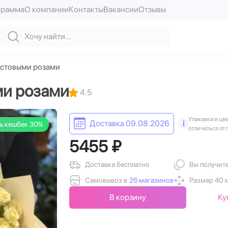
грамма
О компании
Контакты
Вакансии
Отзывы
кустовыми розами
ми розами
4.5
Упаковка и цв
Доставка 09.08.2026
i
ь кешбек 30%
отличаться от 
5455 ₽
Доставка бесплатно
Вы получит
Самовывоз в
26 магазинов
Размер 40 х
В корзину
Ку