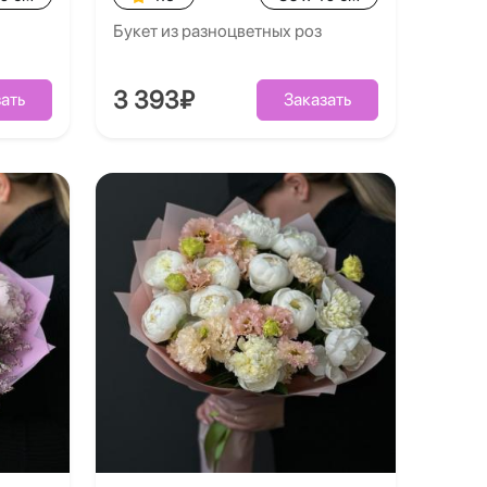
Букет из разноцветных роз
3 393₽
ать
Заказать