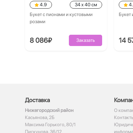
4.9
34 x 40 см
4
Букет с пионами и кустовыми
Букет 
розами
8 086₽
14 5
Заказать
Доставка
Компа
Нижегородский район
О компа
Касьянова, 2Б
Контакт
Максима Горького, 80/1
Юридиче
Пискунова, 36/12
информ