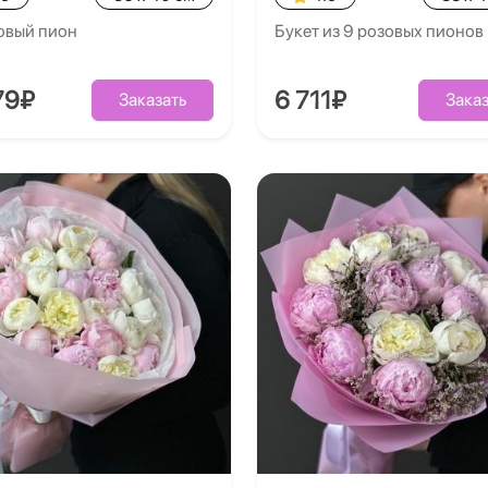
овый пион
Букет из 9 розовых пионов
79₽
6 711₽
Заказать
Заказ