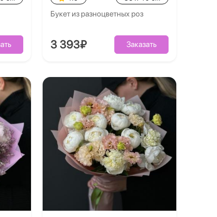
Букет из разноцветных роз
3 393₽
ать
Заказать