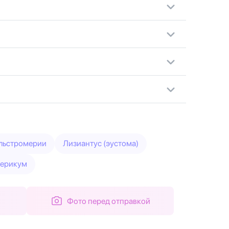
льстромерии
Лизиантус (эустома)
перикум
Фото перед отправкой