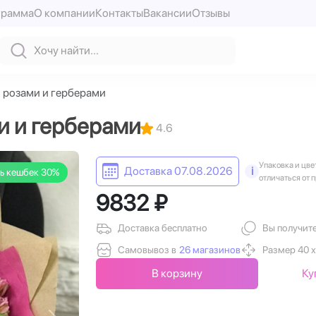
грамма
О компании
Контакты
Вакансии
Отзывы
и розами и герберами
и и герберами
4.6
Упаковка и цве
Доставка 07.08.2026
i
ь кешбек 30%
отличаться от 
9832 ₽
Доставка бесплатно
Вы получит
Самовывоз в
26 магазинов
Размер 40 х
В корзину
Ку