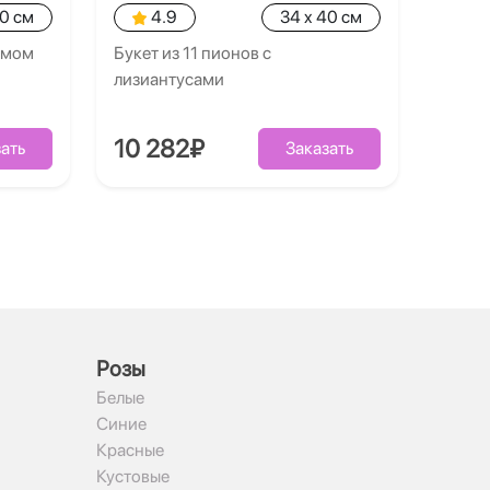
40 см
4.9
34 x 40 см
умом
Букет из 11 пионов с
лизиантусами
10 282₽
ать
Заказать
Рoзы
Белые
Синие
Красные
Кустовые