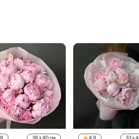
.9
36 x 40 см
4.9
33 x 