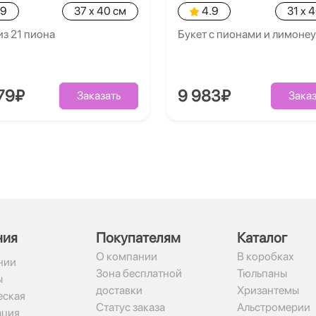
.9
37 x 40 см
4.9
31 x 
из 21 пиона
Букет с пионами и лимоне
79₽
9 983₽
Заказать
Заказ
ния
Покупателям
Каталог
О компании
В коробках
нии
Зона бесплатной
Тюльпаны
ы
доставки
Хризантемы
ская
Статус заказа
Альстромерии
ация