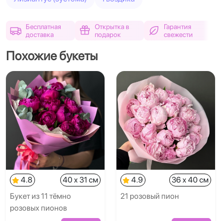
Бесплатная
Открытка в
Гарантия
доставка
подарок
свежести
Похожие букеты
4.8
40 x 31 см
4.9
36 x 40 см
Букет из 11 тёмно
21 розовый пион
розовых пионов