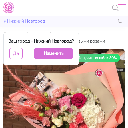
Нижний Новгород
Главная
Авторские букеты
Ваш город -
Букет с белой гортензией и кустовыми розами
Нижний Новгород
?
Да
Изменить
Получить кешбек 30%
Назад
Впере