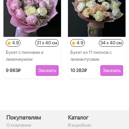
4.9
31 x 40 см
4.9
34 x 40 см
Букет с пионами и
Букет из 11 пионов с
лимонеумом
лизиантусами
9 983₽
Заказать
10 282₽
Заказать
Покупателям
Каталог
О компании
В коробках