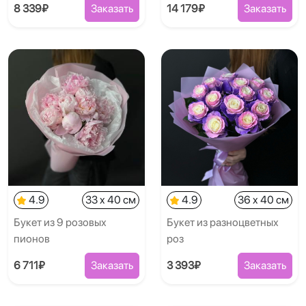
8 339₽
Заказать
14 179₽
Заказать
4.9
33 x 40 см
4.9
36 x 40 см
Букет из 9 розовых
Букет из разноцветных
пионов
роз
6 711₽
Заказать
3 393₽
Заказать