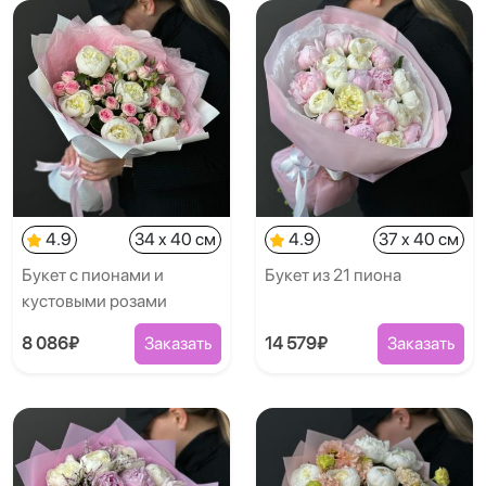
4.9
34 x 40 см
4.9
37 x 40 см
Букет с пионами и
Букет из 21 пиона
кустовыми розами
8 086₽
Заказать
14 579₽
Заказать