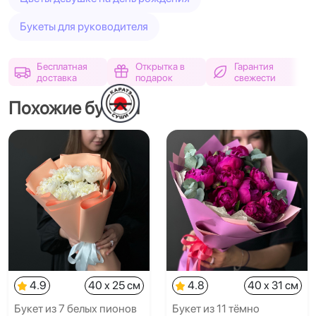
Букеты для руководителя
Бесплатная
Открытка в
Гарантия
доставка
подарок
свежести
Похожие букеты
4.9
40 x 25 см
4.8
40 x 31 см
Букет из 7 белых пионов
Букет из 11 тёмно