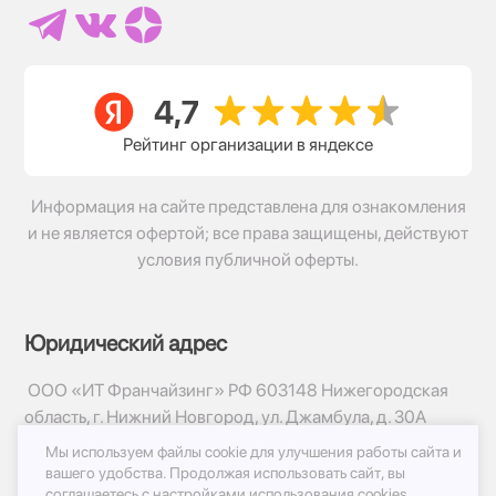
Рейтинг организации в яндексе
Информация на сайте представлена для ознакомления
и не является офертой; все права защищены, действуют
условия публичной оферты.
Юридический адрес
ООО «ИТ Франчайзинг» РФ 603148 Нижегородская
область, г. Нижний Новгород, ул. Джамбула, д. 30А
Мы используем файлы cookie для улучшения работы сайта и
© 2017-2026г, База Цветов 24.ру
вашего удобства.
Продолжая использовать сайт, вы
Политика конфиденциальности
соглашаетесь с
настройками использования cookies.