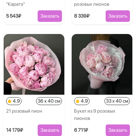
"Каратэ"
розовых пионов
5 543₽
Заказать
8 339₽
Заказать
4.9
36 x 40 см
4.9
33 x 40 см
21 розовый пион
Букет из 9 розовых
пионов
14 179₽
Заказать
6 711₽
Заказать