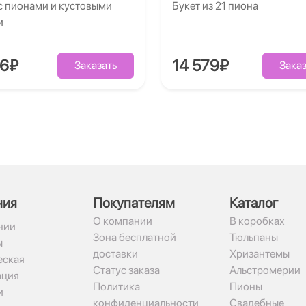
с пионами и кустовыми
Букет из 21 пиона
и
86₽
14 579₽
Заказать
Заказ
ния
Покупателям
Каталог
О компании
В коробках
нии
Зона бесплатной
Тюльпаны
ы
доставки
Хризантемы
ская
Статус заказа
Альстромерии
ация
Политика
Пионы
и
конфиденциальности
Свадебные