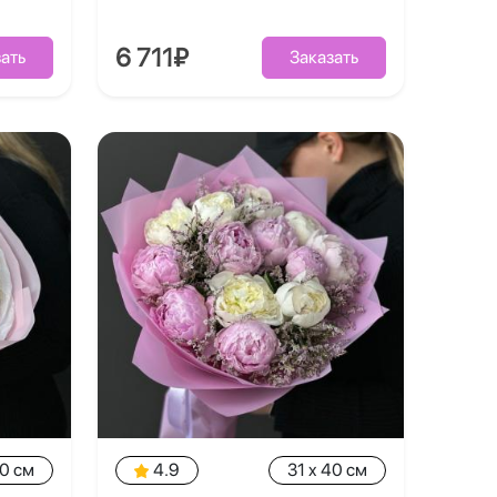
6 711₽
ать
Заказать
40 см
4.9
31 x 40 см