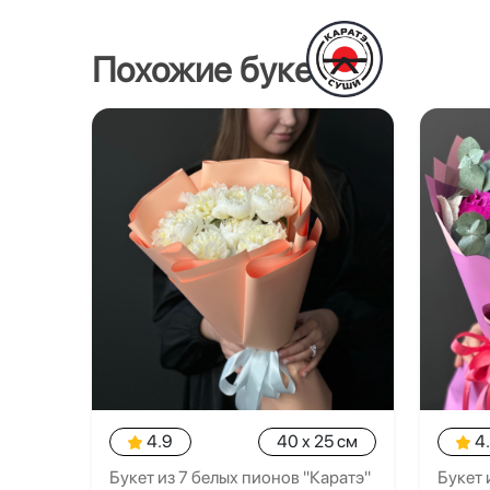
Похожие букеты
4.9
40 x 25 см
4
Букет из 7 белых пионов "Каратэ"
Букет 