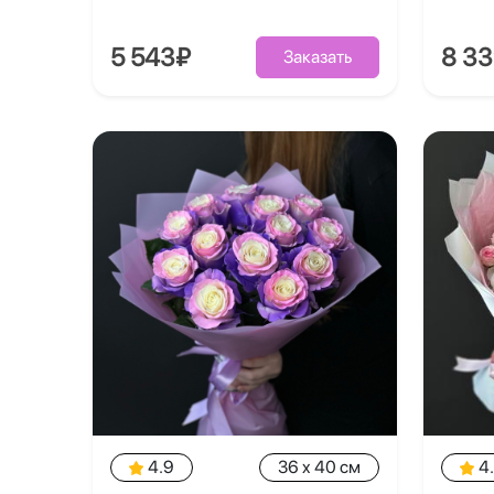
5 543₽
8 3
Заказать
4.9
36 x 40 см
4