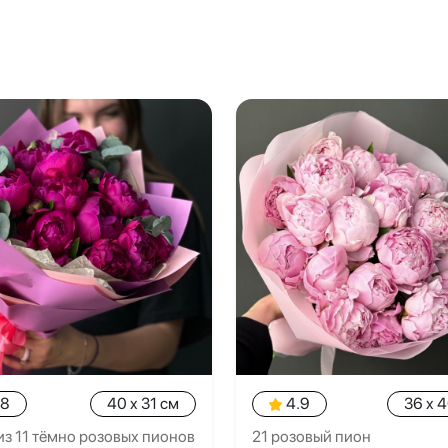
.8
40 x 31 см
4.9
36 x 
из 11 тёмно розовых пионов
21 розовый пион