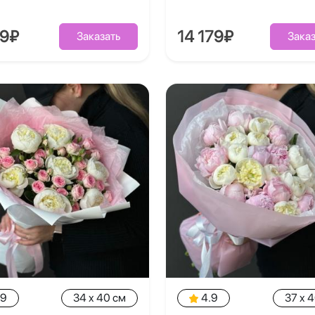
39₽
14 179₽
Заказать
Заказ
.9
34 x 40 см
4.9
37 x 