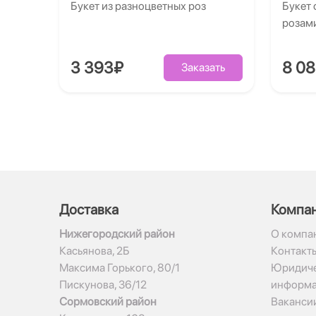
Букет из разноцветных роз
Букет 
розам
3 393₽
8 0
Заказать
Доставка
Компа
Нижегородский район
О компа
Касьянова, 2Б
Контакт
Максима Горького, 80/1
Юридиче
Пискунова, 36/12
информ
Сормовский район
Ваканси