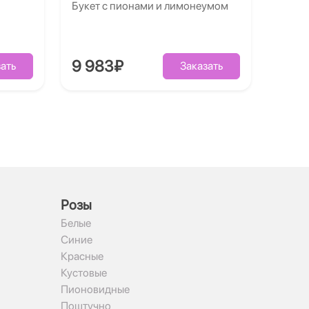
Букет с пионами и лимонеумом
9 983₽
ать
Заказать
Рoзы
Белые
Синие
Красные
Кустовые
Пионовидные
Поштучно