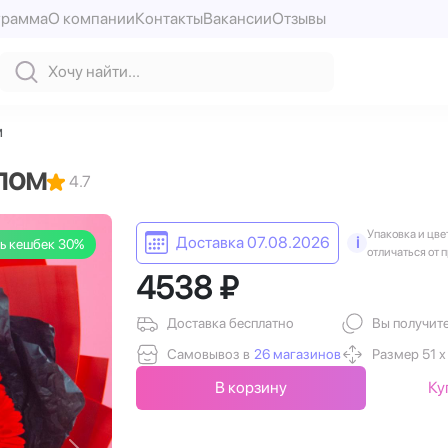
грамма
О компании
Контакты
Вакансии
Отзывы
м
алом
4.7
Упаковка и цве
Доставка 07.08.2026
i
ь кешбек 30%
отличаться от 
4538 ₽
Доставка бесплатно
Вы получит
Самовывоз в
26 магазинов
Размер 51 х
В корзину
Ку