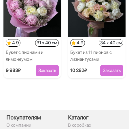
4.9
31 x 40 см
4.9
34 x 40 см
Букет с пионами и
Букет из 11 пионов с
лимонеумом
лизиантусами
9 983₽
Заказать
10 282₽
Заказать
Покупателям
Каталог
О компании
В коробках