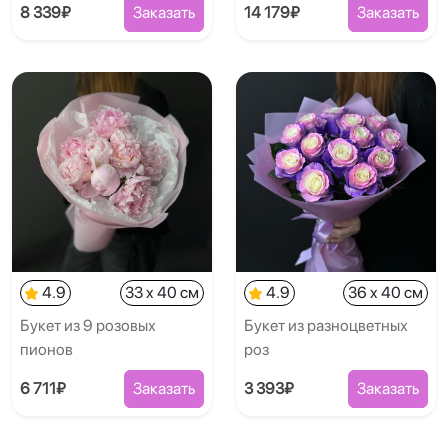
8 339₽
Заказать
14 179₽
Заказать
4.9
33 x 40 см
4.9
36 x 40 см
Букет из 9 розовых
Букет из разноцветных
пионов
роз
6 711₽
Заказать
3 393₽
Заказать