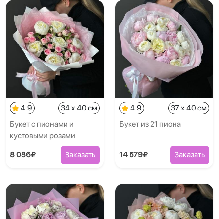
4.9
34 x 40 см
4.9
37 x 40 см
Букет с пионами и
Букет из 21 пиона
кустовыми розами
8 086₽
Заказать
14 579₽
Заказать