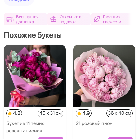
Бесплатная
Открытка в
Гарантия
доставка
подарок
свежести
Похожие букеты
4.8
40 x 31 см
4.9
36 x 40 см
Букет из 11 тёмно
21 розовый пион
розовых пионов