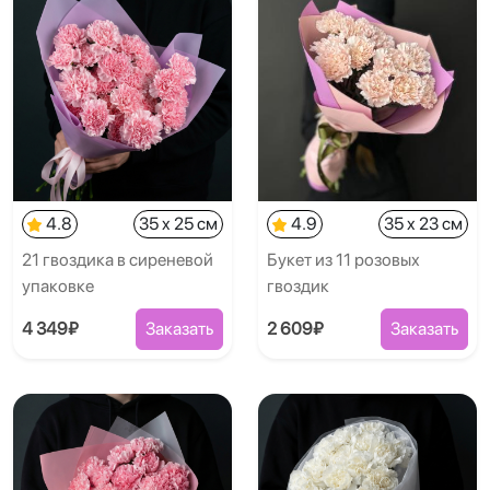
4.8
35 x 25 см
4.9
35 x 23 см
21 гвоздика в сиреневой
Букет из 11 розовых
упаковке
гвоздик
4 349₽
Заказать
2 609₽
Заказать