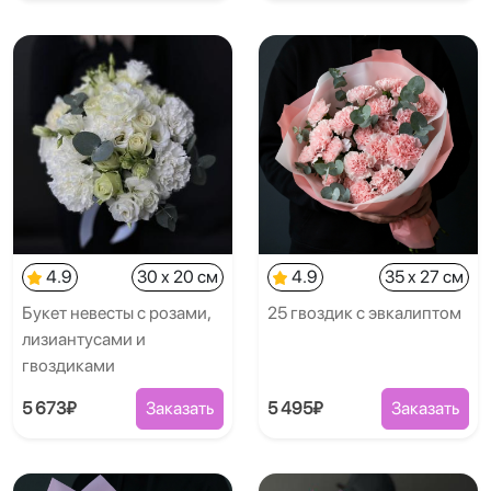
4.9
30 x 20 см
4.9
35 x 27 см
Букет невесты с розами,
25 гвоздик с эвкалиптом
лизиантусами и
гвоздиками
5 673₽
Заказать
5 495₽
Заказать