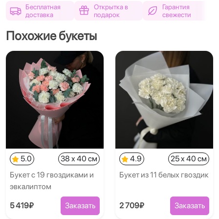
Бесплатная
Открытка в
Гарантия
доставка
подарок
свежести
Похожие букеты
5.0
38 x 40 см
4.9
25 x 40 см
Букет с 19 гвоздиками и
Букет из 11 белых гвоздик
эвкалиптом
5 419₽
Заказать
2 709₽
Заказать