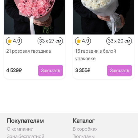
4.9
33 x 27 см
4.9
33 x 20 см
21 розовая гвоздика
15 гвоздик в белой
упаковке
4 529₽
Заказать
3 355₽
Заказать
Покупателям
Каталог
О компании
В коробках
Зона бесплатной
Тюльпаны