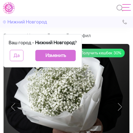
Нижний Новгород
Главная
Цветы
Букет из 5 гипсофил
Ваш город -
Нижний Новгород
?
Получить кешбек 30%
Да
Изменить
Назад
Впере