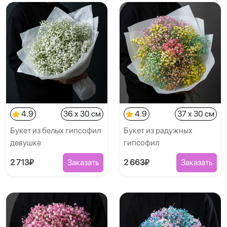
4.9
36 x 30 см
4.9
37 x 30 см
Букет из белых гипсофил
Букет из радужных
девушке
гипсофил
2 713₽
Заказать
2 663₽
Заказать