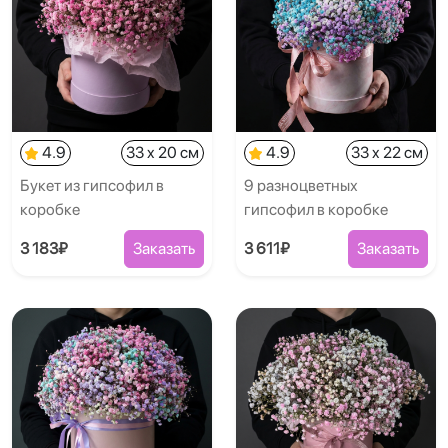
4.9
33 x 20 см
4.9
33 x 22 см
Букет из гипсофил в
9 разноцветных
коробке
гипсофил в коробке
3 183₽
Заказать
3 611₽
Заказать