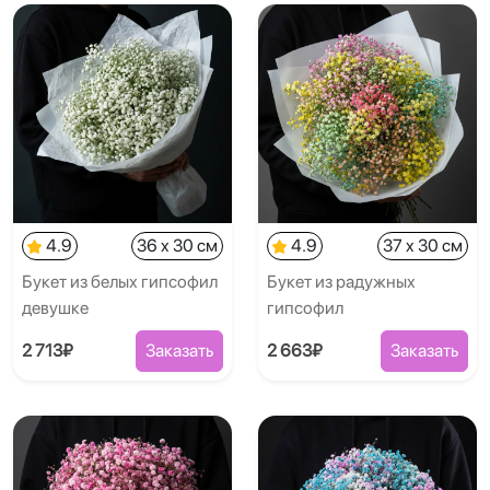
4.9
36 x 30 см
4.9
37 x 30 см
Букет из белых гипсофил
Букет из радужных
девушке
гипсофил
2 713₽
Заказать
2 663₽
Заказать