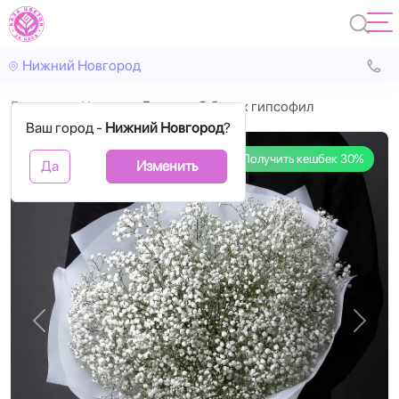
Нижний Новгород
Главная
Цветы
Букет из 9 белых гипсофил
Ваш город -
Нижний Новгород
?
Получить кешбек 30%
Да
Изменить
Назад
Впере