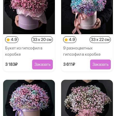
4.9
33 x 20 см
4.9
33 x 22 см
Букет из гипсофил в
9 разноцветных
коробке
гипсофил в коробке
3 183₽
Заказать
3 611₽
Заказать