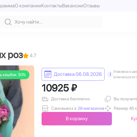
грамма
О компании
Контакты
Вакансии
Отзывы
х роз
4.7
Упаковка и цв
Доставка 06.08.2026
i
ь кешбек 30%
отличаться от 
10925 ₽
Доставка бесплатно
Вы получит
Самовывоз в
26 магазинов
Размер 40 х
В корзину
Ку