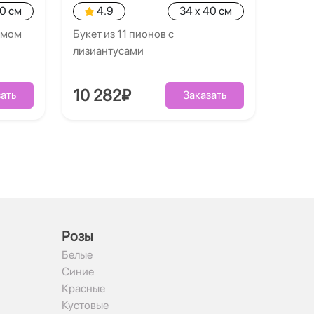
40 см
4.9
34 x 40 см
умом
Букет из 11 пионов с
лизиантусами
10 282₽
ать
Заказать
Рoзы
Белые
Синие
Красные
Кустовые