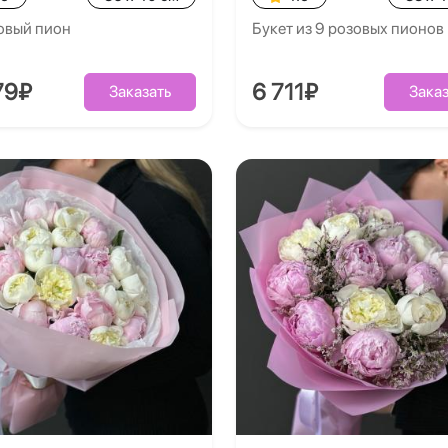
овый пион
Букет из 9 розовых пионов
79₽
6 711₽
Заказать
Заказ