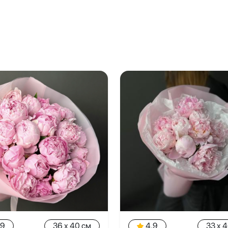
.9
36 x 40 см
4.9
33 x 