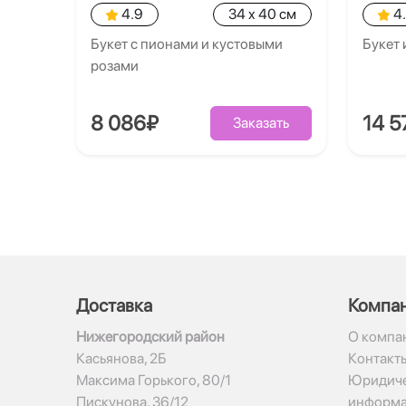
4.9
34 x 40 см
4
Букет с пионами и кустовыми
Букет 
розами
8 086₽
14 5
Заказать
Доставка
Компа
Нижегородский район
О компа
Касьянова, 2Б
Контакт
Максима Горького, 80/1
Юридиче
Пискунова, 36/12
информ