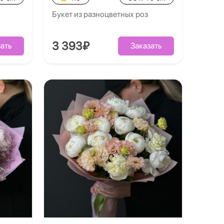
Букет из разноцветных роз
3 393₽
ать
Заказать