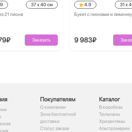
.9
37 x 40 см
4.9
31 x 
из 21 пиона
Букет с пионами и лимоне
79₽
9 983₽
Заказать
Заказ
ния
Покупателям
Каталог
О компании
В коробках
нии
Зона бесплатной
Тюльпаны
ы
доставки
Хризантемы
ская
Статус заказа
Альстромерии
ация