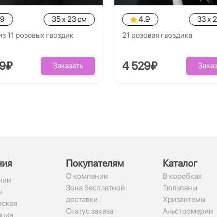
.9
35 x 23 см
4.9
33 x 
из 11 розовых гвоздик
21 розовая гвоздика
09₽
4 529₽
Заказать
Заказ
ния
Покупателям
Каталог
О компании
В коробках
нии
Зона бесплатной
Тюльпаны
ы
доставки
Хризантемы
ская
Статус заказа
Альстромерии
ация