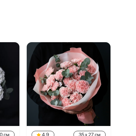
20 см
4.9
35 x 27 см