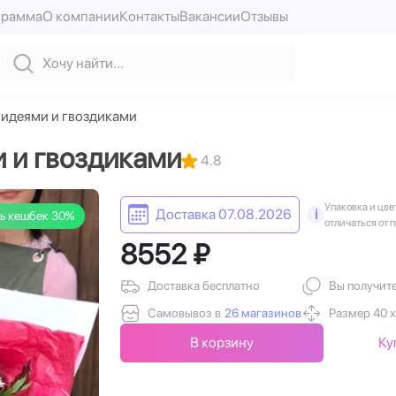
грамма
О компании
Контакты
Вакансии
Отзывы
хидеями и гвоздиками
и и гвоздиками
4.8
Упаковка и цве
Доставка 07.08.2026
i
ь кешбек 30%
отличаться от 
8552 ₽
Доставка бесплатно
Вы получит
Самовывоз в
26 магазинов
Размер 40 х
В корзину
Ку