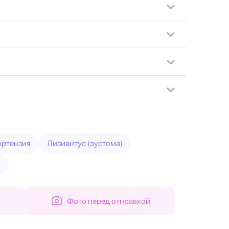
ортензия
Лизиантус (эустома)
и
Фото перед отправкой