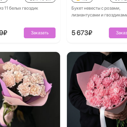
из 11 белых гвоздик
Букет невесты с розами,
лизиантусами и гвоздикам
09₽
5 673₽
Заказать
Заказ