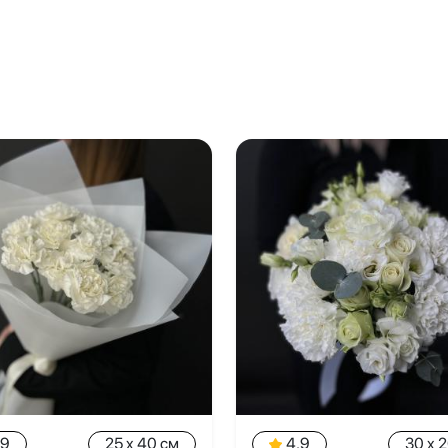
.9
25 x 40 см
4.9
30 x 