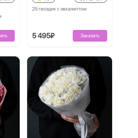
25 гвоздик с эвкалиптом
и
5 495₽
ать
Заказать