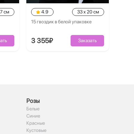
27 см
4.9
33 x 20 см
15 гвоздик в белой упаковке
3 355₽
ать
Заказать
Рoзы
Белые
Синие
Красные
Кустовые