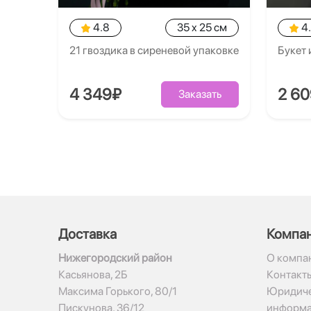
4.8
35 x 25 см
4
21 гвоздика в сиреневой упаковке
Букет 
4 349₽
2 6
Заказать
Доставка
Компа
Нижегородский район
О компа
Касьянова, 2Б
Контакт
Максима Горького, 80/1
Юридиче
Пискунова, 36/12
информ