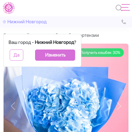
Нижний Новгород
Главная
Гортензия
3 голубые гортензии
Ваш город -
Нижний Новгород
?
Получить кешбек 30%
Да
Изменить
Назад
Впере