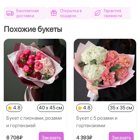
Бесплатная
Открытка в
Гарантия
доставка
подарок
свежести
Похожие букеты
4.8
40 x 45 см
4.8
35 x 35 см
Букет с пионами, розами
Букет с 5 розами и
и гортензией
гортензиями
8 708₽
Заказать
4 393₽
Заказать