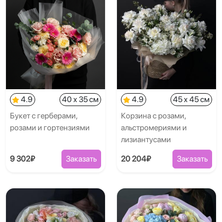
4.9
40 x 35 см
4.9
45 x 45 см
Букет с герберами,
Корзина с розами,
розами и гортензиями
альстромериями и
лизиантусами
9 302₽
Заказать
20 204₽
Заказать