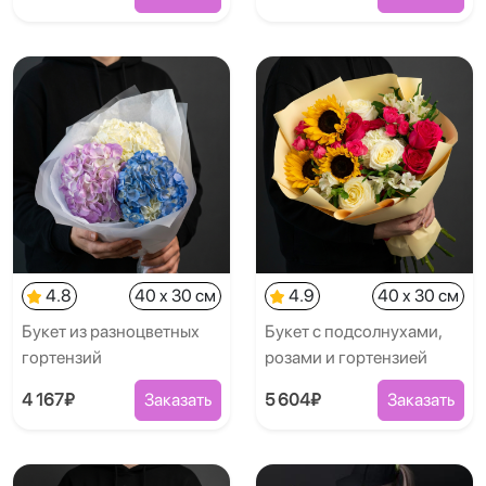
4.8
40 x 30 см
4.9
40 x 30 см
Букет из разноцветных
Букет с подсолнухами,
гортензий
розами и гортензией
4 167₽
Заказать
5 604₽
Заказать