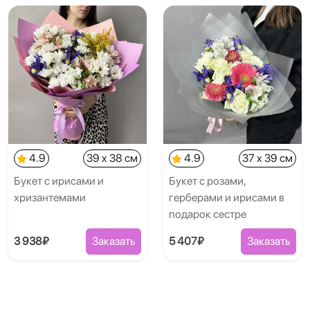
4.9
39 x 38 см
4.9
37 x 39 см
Букет с ирисами и
Букет с розами,
хризантемами
герберами и ирисами в
подарок сестре
3 938₽
Заказать
5 407₽
Заказать