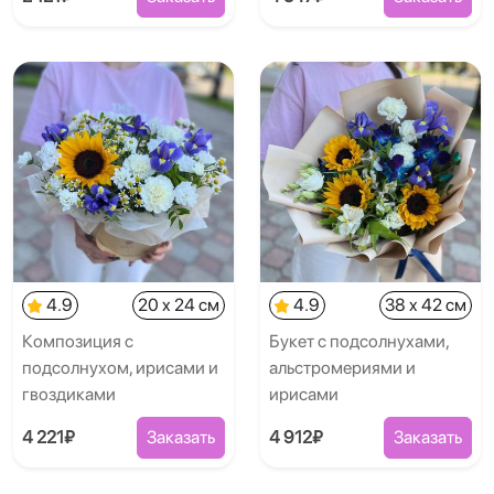
4.9
20 x 24 см
4.9
38 x 42 см
Композиция с
Букет с подсолнухами,
подсолнухом, ирисами и
альстромериями и
гвоздиками
ирисами
4 221₽
Заказать
4 912₽
Заказать