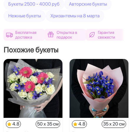
Букеты 2500 - 4000 руб
Авторские букеты
Нежные букеты
Хризантемы на 8 марта
Бесплатная
Открытка в
Гарантия
доставка
подарок
свежести
Похожие букеты
4.8
50 x 35 см
4.8
35 x 20 см