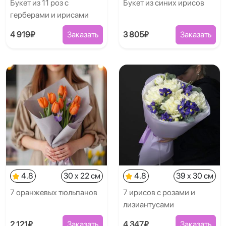
Букет из 11 роз с
Букет из синих ирисов
герберами и ирисами
4 919₽
Заказать
3 805₽
Заказать
4.8
30 x 22 см
4.8
39 x 30 см
7 оранжевых тюльпанов
7 ирисов с розами и
лизиантусами
2 121₽
Заказать
4 347₽
Заказать