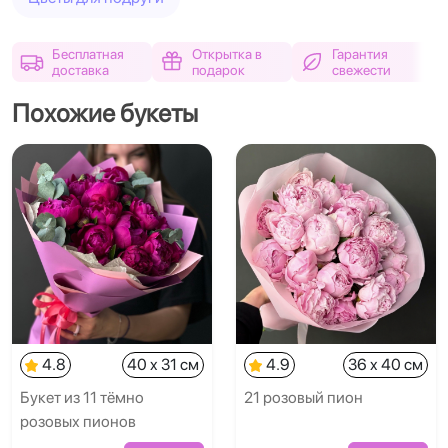
Бесплатная
Открытка в
Гарантия
доставка
подарок
свежести
Похожие букеты
4.8
40 x 31 см
4.9
36 x 40 см
Букет из 11 тёмно
21 розовый пион
розовых пионов