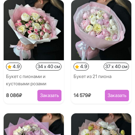
4.9
34 x 40 см
4.9
37 x 40 см
Букет с пионами и
Букет из 21 пиона
кустовыми розами
8 086₽
Заказать
14 579₽
Заказать