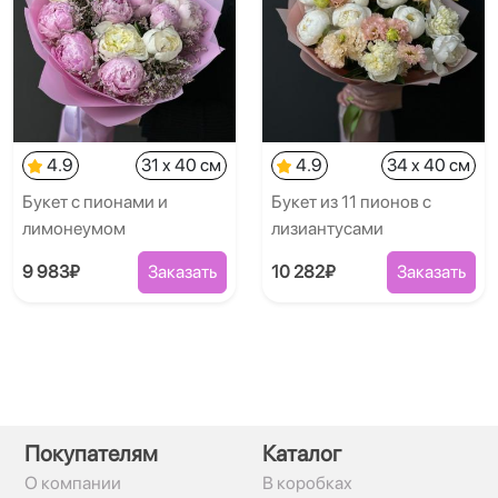
4.9
31 x 40 см
4.9
34 x 40 см
Букет с пионами и
Букет из 11 пионов с
лимонеумом
лизиантусами
9 983₽
Заказать
10 282₽
Заказать
Покупателям
Каталог
О компании
В коробках