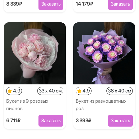
8 339₽
Заказать
14 179₽
Заказать
4.9
33 x 40 см
4.9
36 x 40 см
Букет из 9 розовых
Букет из разноцветных
пионов
роз
6 711₽
Заказать
3 393₽
Заказать