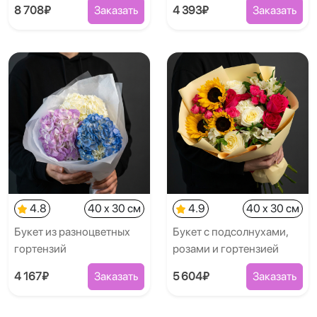
8 708₽
Заказать
4 393₽
Заказать
4.8
40 x 30 см
4.9
40 x 30 см
Букет из разноцветных
Букет с подсолнухами,
гортензий
розами и гортензией
4 167₽
Заказать
5 604₽
Заказать