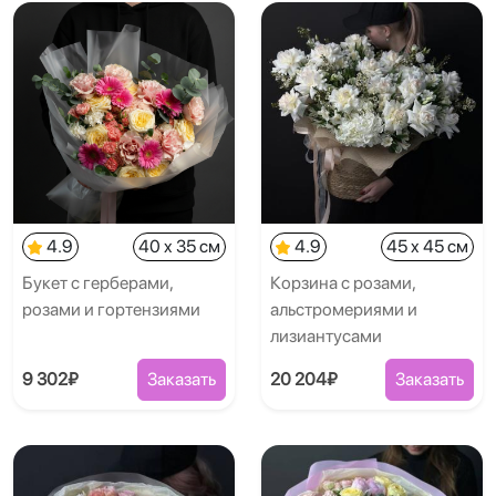
4.9
40 x 35 см
4.9
45 x 45 см
Букет с герберами,
Корзина с розами,
розами и гортензиями
альстромериями и
лизиантусами
9 302₽
Заказать
20 204₽
Заказать