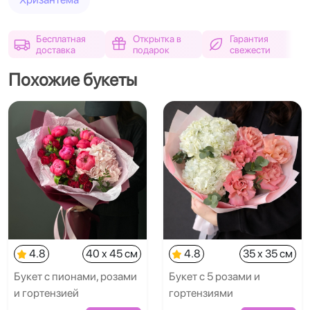
Бесплатная
Открытка в
Гарантия
доставка
подарок
свежести
Похожие букеты
4.8
40 x 45 см
4.8
35 x 35 см
Букет с пионами, розами
Букет с 5 розами и
и гортензией
гортензиями