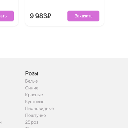
9 983₽
ать
Заказать
Рoзы
Белые
Синие
Красные
Кустовые
Пионовидные
Поштучно
и
25 роз