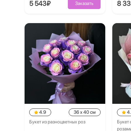
5 543₽
8 3
Заказать
4.9
36 x 40 см
4
Букет из разноцветных роз
Букет 
розам