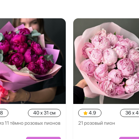
.8
40 x 31 см
4.9
36 x 
из 11 тёмно розовых пионов
21 розовый пион