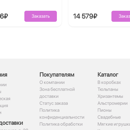
86₽
14 579₽
Заказать
Заказ
ния
Покупателям
Каталог
О компании
В коробках
нии
Зона бесплатной
Тюльпаны
ы
доставки
Хризантемы
ская
Статус заказа
Альстромерии
ация
Политика
Пионы
и
конфиденциальности
Свадебные
доставки
Политика обработки
Мягкие игрушк