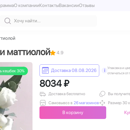
грамма
О компании
Контакты
Вакансии
Отзывы
ттиолой
 и маттиолой
4.9
Упаковка и цв
Доставка 08.08.2026
i
ь кешбек 30%
отличаться от 
8034 ₽
Доставка бесплатно
Вы получит
Самовывоз в
26 магазинов
Размер 30 х
В корзину
Ку