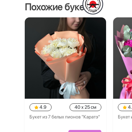
Похожие букеты
4.9
40 x 25 см
4
Букет из 7 белых пионов "Каратэ"
Букет 