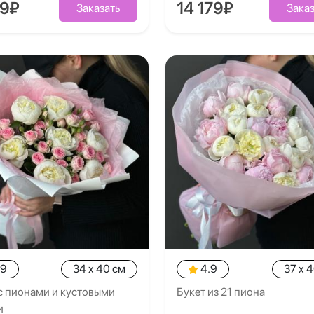
39₽
14 179₽
Заказать
Заказ
.9
34 x 40 см
4.9
37 x 
с пионами и кустовыми
Букет из 21 пиона
и