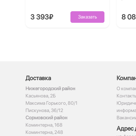
3 393₽
8 0
Заказать
Доставка
Компа
Нижегородский район
О компа
Касьянова, 2Б
Контакт
Максима Горького, 80/1
Юридиче
Пискунова, 36/12
информ
Сормовский район
Ваканси
Коминтерна, 168
Адрес 
Коминтерна, 248