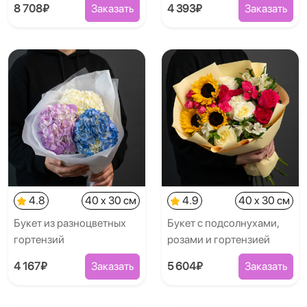
8 708₽
Заказать
4 393₽
Заказать
4.8
40 x 30 см
4.9
40 x 30 см
Букет из разноцветных
Букет с подсолнухами,
гортензий
розами и гортензией
4 167₽
Заказать
5 604₽
Заказать