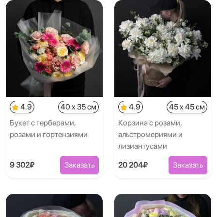
4.9
40 x 35 см
4.9
45 x 45 см
Букет с герберами,
Корзина с розами,
розами и гортензиями
альстромериями и
лизиантусами
9 302₽
Заказать
20 204₽
Заказать