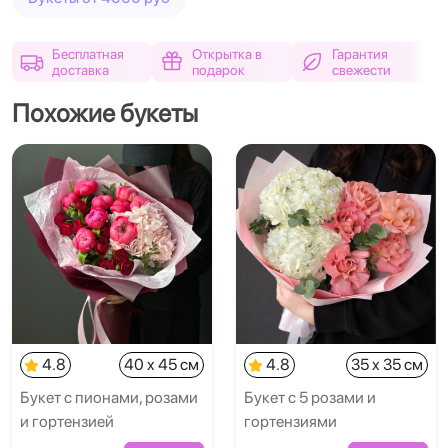
Бесплатная
Открытка в
Гарантия
доставка
подарок
свежести
Похожие букеты
4.8
40 x 45 см
4.8
35 x 35 см
Букет с пионами, розами
Букет с 5 розами и
и гортензией
гортензиями