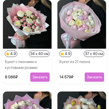
4.9
34 x 40 см
4.9
37 x 40 см
Букет с пионами и
Букет из 21 пиона
кустовыми розами
8 086₽
Заказать
14 579₽
Заказать