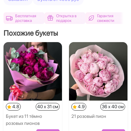
Бесплатная
Открытка в
Гарантия
доставка
подарок
свежести
Похожие букеты
4.8
40 x 31 см
4.9
36 x 40 см
Букет из 11 тёмно
21 розовый пион
розовых пионов