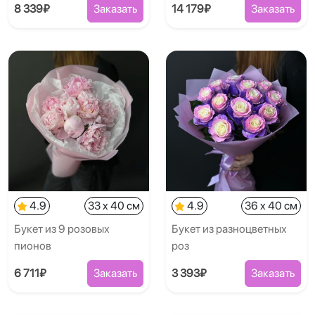
8 339₽
Заказать
14 179₽
Заказать
4.9
33 x 40 см
4.9
36 x 40 см
Букет из 9 розовых
Букет из разноцветных
пионов
роз
6 711₽
Заказать
3 393₽
Заказать