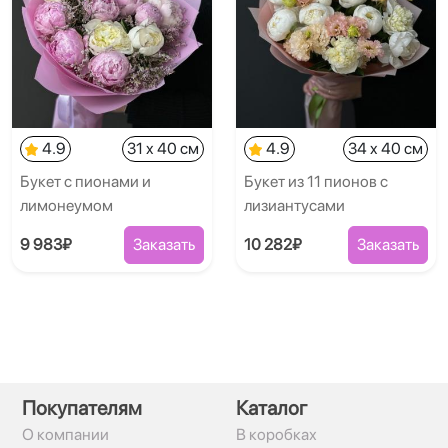
4.9
31 x 40 см
4.9
34 x 40 см
Букет с пионами и
Букет из 11 пионов с
лимонеумом
лизиантусами
9 983₽
Заказать
10 282₽
Заказать
Покупателям
Каталог
О компании
В коробках