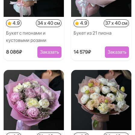
4.9
34 x 40 см
4.9
37 x 40 см
Букет с пионами и
Букет из 21 пиона
кустовыми розами
8 086₽
Заказать
14 579₽
Заказать