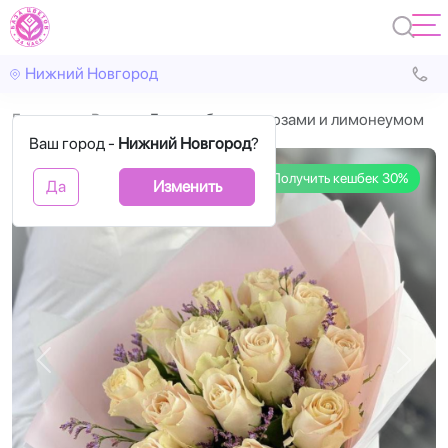
Нижний Новгород
Главная
Розы
Букет с белыми розами и лимонеумом
Ваш город -
Нижний Новгород
?
Получить кешбек 30%
Да
Изменить
Назад
Впере