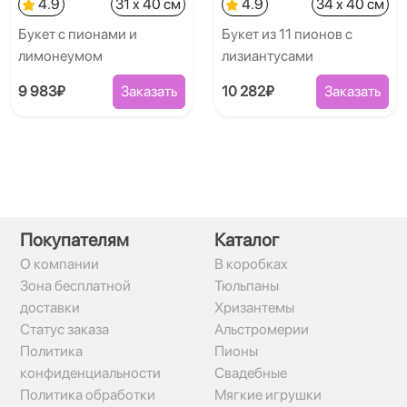
4.9
31 x 40 см
4.9
34 x 40 см
Букет с пионами и
Букет из 11 пионов с
лимонеумом
лизиантусами
9 983₽
Заказать
10 282₽
Заказать
Покупателям
Каталог
О компании
В коробках
Зона бесплатной
Тюльпаны
доставки
Хризантемы
Статус заказа
Альстромерии
Политика
Пионы
конфиденциальности
Свадебные
Политика обработки
Мягкие игрушки