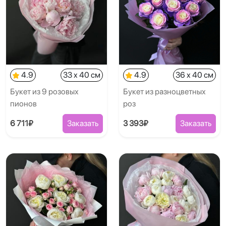
4.9
33 x 40 см
4.9
36 x 40 см
Букет из 9 розовых
Букет из разноцветных
пионов
роз
6 711₽
Заказать
3 393₽
Заказать