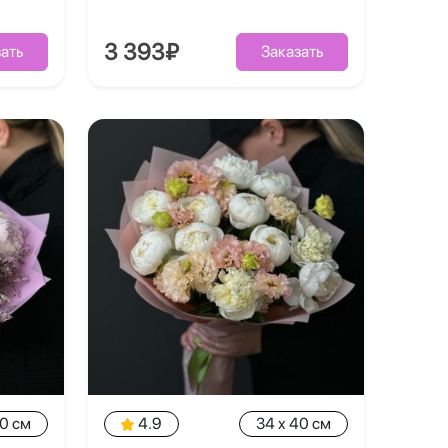
3 393₽
ать
Заказать
40 см
4.9
34 x 40 см