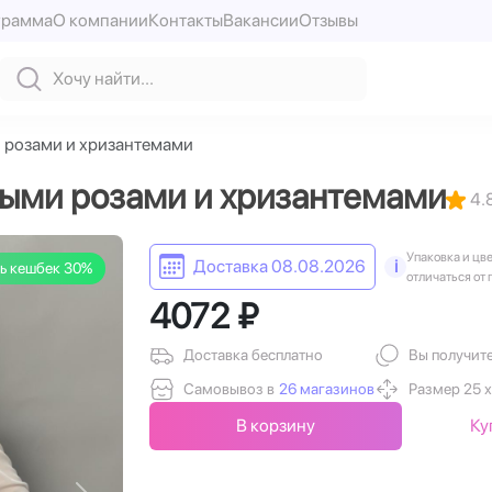
грамма
О компании
Контакты
Вакансии
Отзывы
и розами и хризантемами
ными розами и хризантемами
4.
Упаковка и цв
Доставка 08.08.2026
i
ь кешбек 30%
отличаться от 
4072 ₽
Доставка бесплатно
Вы получит
Самовывоз в
26 магазинов
Размер 25 х
В корзину
Ку