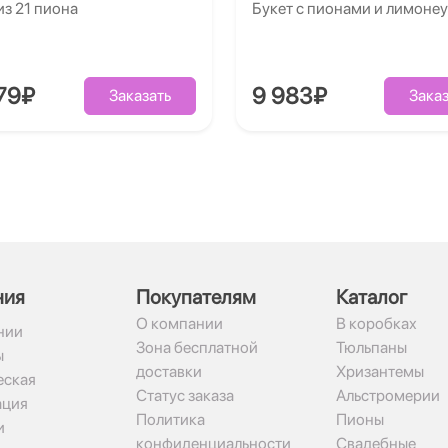
из 21 пиона
Букет с пионами и лимоне
79₽
9 983₽
Заказать
Заказ
ния
Покупателям
Каталог
О компании
В коробках
нии
Зона бесплатной
Тюльпаны
ы
доставки
Хризантемы
ская
Статус заказа
Альстромерии
ация
Политика
Пионы
и
конфиденциальности
Свадебные