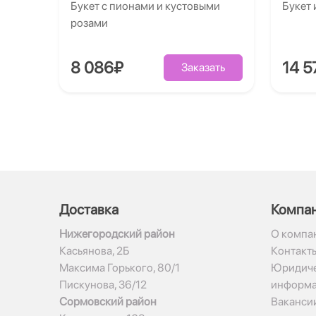
Букет с пионами и кустовыми
Букет 
розами
8 086₽
14 5
Заказать
Доставка
Компа
Нижегородский район
О компа
Касьянова, 2Б
Контакт
Максима Горького, 80/1
Юридиче
Пискунова, 36/12
информ
Сормовский район
Ваканси