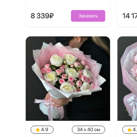
8 339₽
14 1
Заказать
4.9
34 x 40 см
4