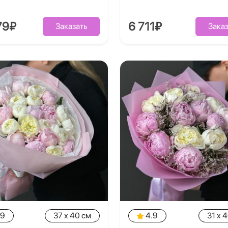
79₽
6 711₽
Заказать
Заказ
.9
37 x 40 см
4.9
31 x 