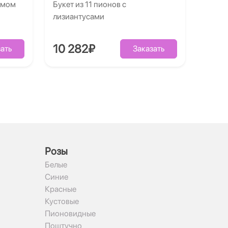
умом
Букет из 11 пионов с
лизиантусами
10 282₽
ать
Заказать
Рoзы
Белые
Синие
Красные
Кустовые
Пионовидные
Поштучно