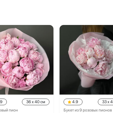
.9
36 x 40 см
4.9
33 x 
овый пион
Букет из 9 розовых пионов