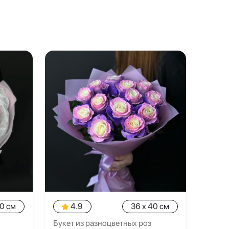
40 см
4.9
36 x 40 см
Букет из разноцветных роз