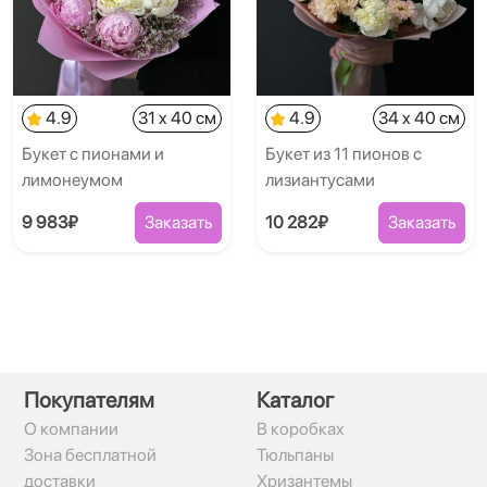
4.9
31 x 40 см
4.9
34 x 40 см
Букет с пионами и
Букет из 11 пионов с
лимонеумом
лизиантусами
9 983₽
Заказать
10 282₽
Заказать
Покупателям
Каталог
О компании
В коробках
Зона бесплатной
Тюльпаны
доставки
Хризантемы