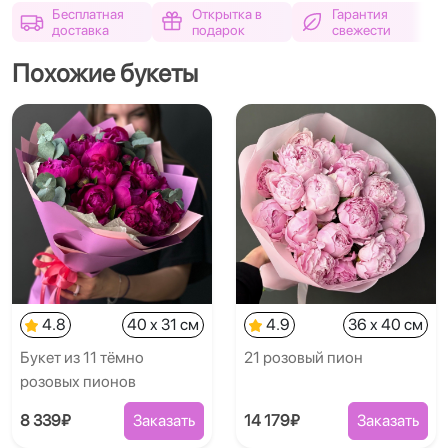
Бесплатная
Открытка в
Гарантия
доставка
подарок
свежести
Похожие букеты
4.8
40 x 31 см
4.9
36 x 40 см
Букет из 11 тёмно
21 розовый пион
розовых пионов
8 339₽
Заказать
14 179₽
Заказать