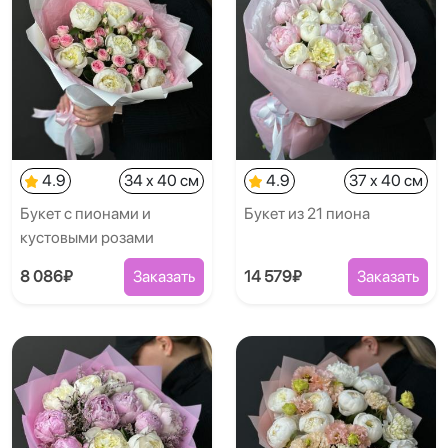
4.9
34 x 40 см
4.9
37 x 40 см
Букет с пионами и
Букет из 21 пиона
кустовыми розами
8 086₽
Заказать
14 579₽
Заказать