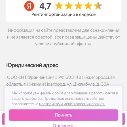
Рейтинг организации в яндексе
Информация на сайте представлена для ознакомления
и не является офертой; все права защищены, действуют
условия публичной оферты.
Юридический адрес
ООО «ИТ Франчайзинг» РФ 603148 Нижегородская
область, г. Нижний Новгород, ул. Джамбула, д. 30А
Мы используем файлы cookie для улучшения работы сайта и
© 2017-2026г, База Цветов 24.ру
вашего удобства.
Продолжая использовать сайт, вы
Политика конфиденциальности
соглашаетесь с
настройками использования cookies.
Публичная оферта
Принять
Принимаем к оплате
В корзину
Отклонить