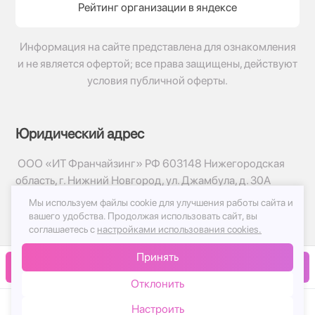
Рейтинг организации в яндексе
Информация на сайте представлена для ознакомления
и не является офертой; все права защищены, действуют
условия публичной оферты.
Юридический адрес
ООО «ИТ Франчайзинг» РФ 603148 Нижегородская
область, г. Нижний Новгород, ул. Джамбула, д. 30А
Мы используем файлы cookie для улучшения работы сайта и
© 2017-2026г, База Цветов 24.ру
вашего удобства.
Продолжая использовать сайт, вы
Политика конфиденциальности
соглашаетесь с
настройками использования cookies.
Публичная оферта
Принять
Принимаем к оплате
В корзину
Отклонить
Настроить