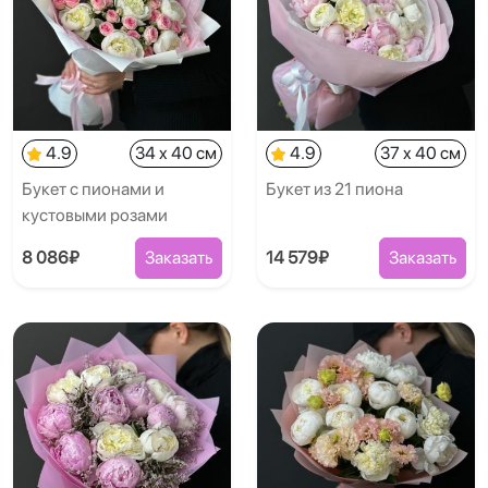
4.9
34 x 40 см
4.9
37 x 40 см
Букет с пионами и
Букет из 21 пиона
кустовыми розами
8 086₽
Заказать
14 579₽
Заказать