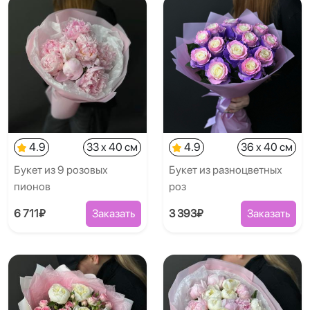
4.9
33 x 40 см
4.9
36 x 40 см
Букет из 9 розовых
Букет из разноцветных
пионов
роз
6 711₽
Заказать
3 393₽
Заказать