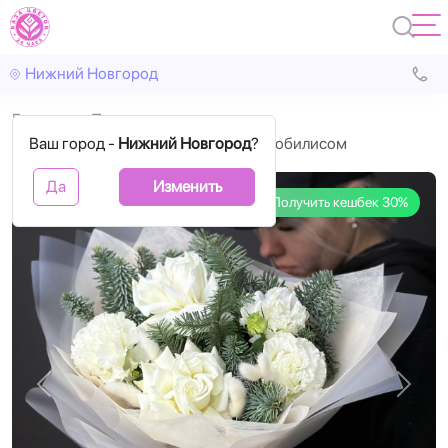
Нижний Новгород
Главная
Повод
Ваш город -
Букет с розами, лизиантусами и нобилисом
Нижний Новгород
?
Да
Изменить
Получить кешбек 30%
Назад
Впере