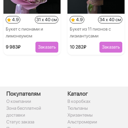
4.9
31 x 40 см
4.9
34 x 40 см
Букет с пионами и
Букет из 11 пионов с
лимонеумом
лизиантусами
9 983₽
Заказать
10 282₽
Заказать
Покупателям
Каталог
О компании
В коробках
Зона бесплатной
Тюльпаны
доставки
Хризантемы
Статус заказа
Альстромерии