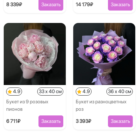
8 339₽
Заказать
14 179₽
Заказать
4.9
33 x 40 см
4.9
36 x 40 см
Букет из 9 розовых
Букет из разноцветных
пионов
роз
6 711₽
Заказать
3 393₽
Заказать