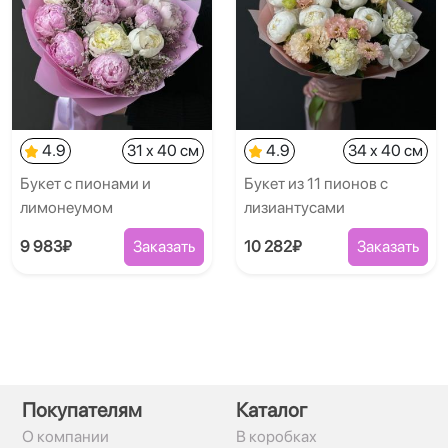
4.9
31 x 40 см
4.9
34 x 40 см
Букет с пионами и
Букет из 11 пионов с
лимонеумом
лизиантусами
9 983₽
Заказать
10 282₽
Заказать
Покупателям
Каталог
О компании
В коробках