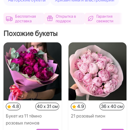
Бесплатная
Открытка в
Гарантия
доставка
подарок
свежести
Похожие букеты
4.8
40 x 31 см
4.9
36 x 40 см
Букет из 11 тёмно
21 розовый пион
розовых пионов