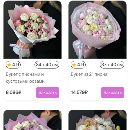
4.9
34 x 40 см
4.9
37 x 40 см
Букет с пионами и
Букет из 21 пиона
кустовыми розами
8 086₽
Заказать
14 579₽
Заказать