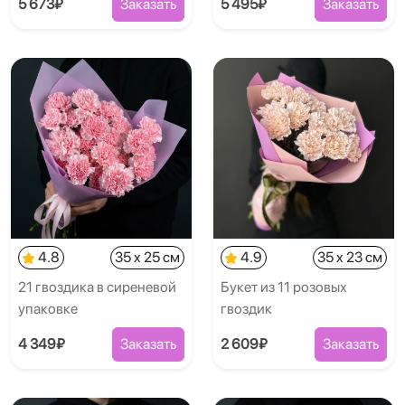
5 673₽
Заказать
5 495₽
Заказать
4.8
35 x 25 см
4.9
35 x 23 см
21 гвоздика в сиреневой
Букет из 11 розовых
упаковке
гвоздик
4 349₽
Заказать
2 609₽
Заказать