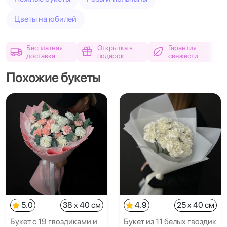
Цветы на юбилей
Бесплатная
Открытка в
Гарантия
доставка
подарок
свежести
Похожие букеты
5.0
38 x 40 см
4.9
25 x 40 см
Букет с 19 гвоздиками и
Букет из 11 белых гвоздик