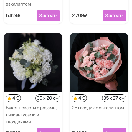
эвкалиптом
5 419₽
Заказать
2 709₽
Заказать
4.9
30 x 20 см
4.9
35 x 27 см
Букет невесты с розами,
25 гвоздик с эвкалиптом
лизиантусами и
гвоздиками