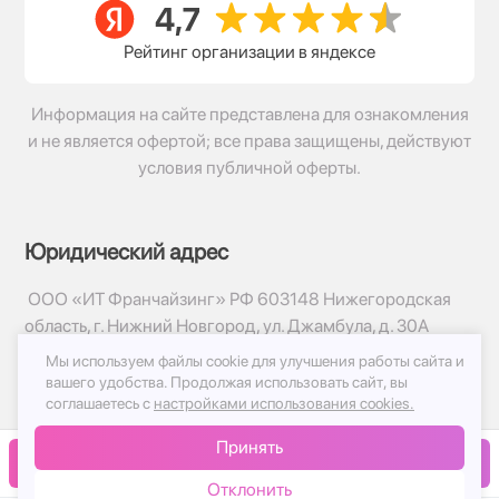
Рейтинг организации в яндексе
Информация на сайте представлена для ознакомления
и не является офертой; все права защищены, действуют
условия публичной оферты.
Юридический адрес
ООО «ИТ Франчайзинг» РФ 603148 Нижегородская
область, г. Нижний Новгород, ул. Джамбула, д. 30А
Мы используем файлы cookie для улучшения работы сайта и
© 2017-2026г, База Цветов 24.ру
вашего удобства.
Продолжая использовать сайт, вы
Политика конфиденциальности
соглашаетесь с
настройками использования cookies.
Публичная оферта
Принять
Принимаем к оплате
В корзину
Отклонить