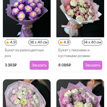
4.9
36 x 40 см
4.9
34 x 40 см
Букет из разноцветных
Букет с пионами и
роз
кустовыми розами
3 393₽
Заказать
8 086₽
Заказать