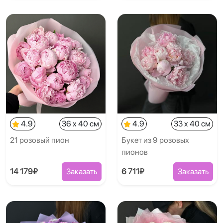
4.9
36 x 40 см
4.9
33 x 40 см
21 розовый пион
Букет из 9 розовых
пионов
14 179₽
Заказать
6 711₽
Заказать