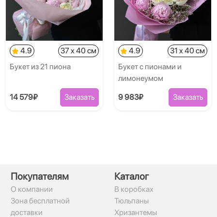
4.9
37 x 40 см
4.9
31 x 40 см
Букет из 21 пиона
Букет с пионами и
лимонеумом
14 579₽
Заказать
9 983₽
Заказать
Покупателям
Каталог
О компании
В коробках
Зона бесплатной
Тюльпаны
доставки
Хризантемы