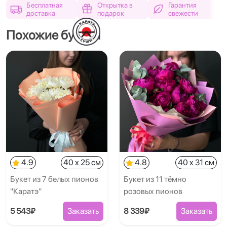
Бесплатная
Открытка в
Гарантия
доставка
подарок
свежести
Похожие букеты
4.9
40 x 25 см
4.8
40 x 31 см
Букет из 7 белых пионов
Букет из 11 тёмно
"Каратэ"
розовых пионов
5 543₽
Заказать
8 339₽
Заказать