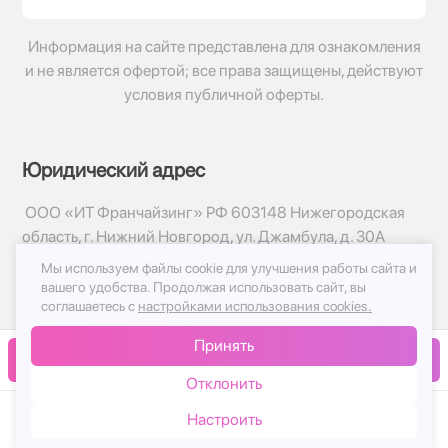
Информация на сайте представлена для ознакомления
и не является офертой; все права защищены, действуют
условия публичной оферты.
Юридический адрес
ООО «ИТ Франчайзинг» РФ 603148 Нижегородская
область, г. Нижний Новгород, ул. Джамбула, д. 30А
Мы используем файлы cookie для улучшения работы сайта и
© 2017-2026г, База Цветов 24.ру
вашего удобства.
Продолжая использовать сайт, вы
Политика конфиденциальности
соглашаетесь с
настройками использования cookies.
Публичная оферта
Принять
Принимаем к оплате
В корзину
Отклонить
Настроить
Каталог
Корзина
Чат
Войти