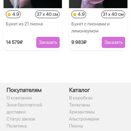
4.9
37 x 40 см
4.9
31 x 40 см
Букет из 21 пиона
Букет с пионами и
лимонеумом
14 579₽
Заказать
9 983₽
Заказать
Покупателям
Каталог
О компании
В коробках
Зона бесплатной
Тюльпаны
доставки
Хризантемы
Статус заказа
Альстромерии
Политика
Пионы