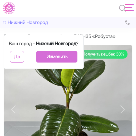
Нижний Новгород
Главная
Горшечные
Фикус D12H35 «Робуста»
Ваш город -
Нижний Новгород
?
Получить кешбек 30%
Да
Изменить
Назад
Впере