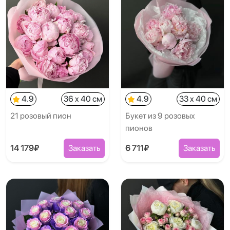
4.9
36 x 40 см
4.9
33 x 40 см
21 розовый пион
Букет из 9 розовых
пионов
14 179₽
Заказать
6 711₽
Заказать