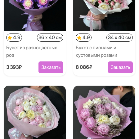
4.9
36 x 40 см
4.9
34 x 40 см
Букет из разноцветных
Букет с пионами и
роз
кустовыми розами
3 393₽
Заказать
8 086₽
Заказать