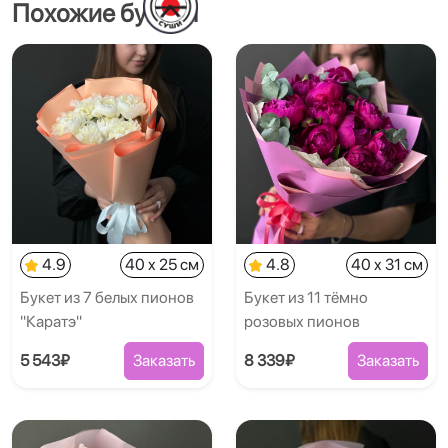
Похожие букеты
4.9
40 x 25 см
4.8
40 x 31 см
Букет из 7 белых пионов
Букет из 11 тёмно
"Каратэ"
розовых пионов
5 543₽
Заказать
8 339₽
Заказать