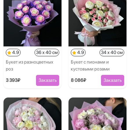
4.9
36 x 40 см
4.9
34 x 40 см
Букет из разноцветных
Букет с пионами и
роз
кустовыми розами
3 393₽
Заказать
8 086₽
Заказать