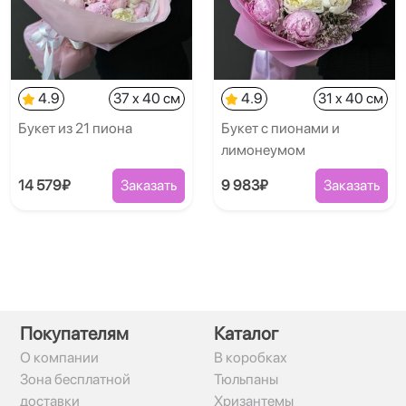
4.9
37 x 40 см
4.9
31 x 40 см
Букет из 21 пиона
Букет с пионами и
лимонеумом
14 579₽
Заказать
9 983₽
Заказать
Покупателям
Каталог
О компании
В коробках
Зона бесплатной
Тюльпаны
доставки
Хризантемы