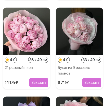
4.9
36 x 40 см
4.9
33 x 40 см
21 розовый пион
Букет из 9 розовых
пионов
14 179₽
Заказать
6 711₽
Заказать