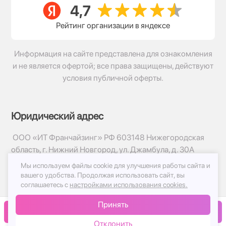
Рейтинг организации в яндексе
Информация на сайте представлена для ознакомления
и не является офертой; все права защищены, действуют
условия публичной оферты.
Юридический адрес
ООО «ИТ Франчайзинг» РФ 603148 Нижегородская
область, г. Нижний Новгород, ул. Джамбула, д. 30А
Мы используем файлы cookie для улучшения работы сайта и
© 2017-2026г, База Цветов 24.ру
вашего удобства.
Продолжая использовать сайт, вы
Политика конфиденциальности
соглашаетесь с
настройками использования cookies.
Публичная оферта
Принять
Принимаем к оплате
В корзину
Отклонить