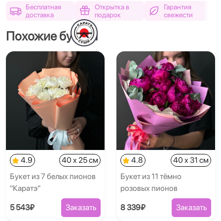
Бесплатная
Открытка в
Гарантия
доставка
подарок
свежести
Похожие букеты
4.9
40 x 25 см
4.8
40 x 31 см
Букет из 7 белых пионов
Букет из 11 тёмно
"Каратэ"
розовых пионов
5 543₽
Заказать
8 339₽
Заказать