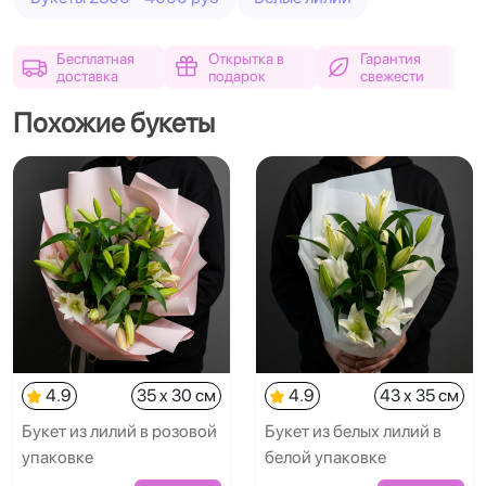
Бесплатная
Открытка в
Гарантия
доставка
подарок
свежести
Похожие букеты
4.9
35 x 30 см
4.9
43 x 35 см
Букет из лилий в розовой
Букет из белых лилий в
упаковке
белой упаковке