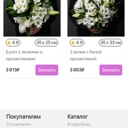
4.8
35 x 25 см
4.9
35 x 33 см
Букет с лилиями и
3 лилии с белой
хризантемами
хризантемой
3 913₽
Заказать
3 863₽
Заказать
Покупателям
Каталог
О компании
В коробках