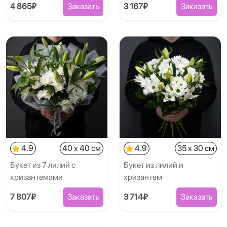
4 865₽
Заказать
3 167₽
Заказать
4.9
40 x 40 см
4.9
35 x 30 см
Букет из 7 лилий с
Букет из лилий и
хризантемами
хризантем
7 807₽
Заказать
3 714₽
Заказать