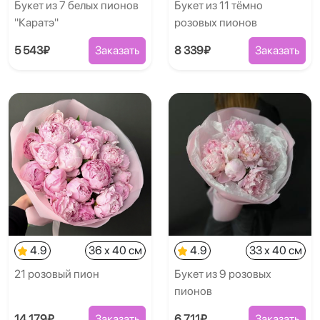
Букет из 7 белых пионов
Букет из 11 тёмно
"Каратэ"
розовых пионов
5 543₽
Заказать
8 339₽
Заказать
4.9
36 x 40 см
4.9
33 x 40 см
21 розовый пион
Букет из 9 розовых
пионов
14 179₽
Заказать
6 711₽
Заказать