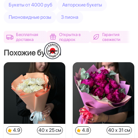
Букеты от 4000 руб
Авторские букеты
Пионовидные розы
3 пиона
Бесплатная
Открытка в
Гарантия
доставка
подарок
свежести
Похожие букеты
4.9
40 x 25 см
4.8
40 x 31 см