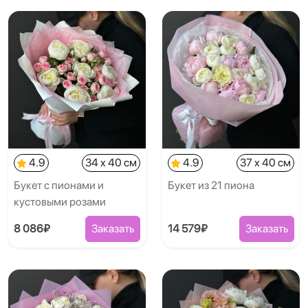
4.9
34 x 40 см
4.9
37 x 40 см
Букет с пионами и
Букет из 21 пиона
кустовыми розами
8 086₽
Заказать
14 579₽
Заказать