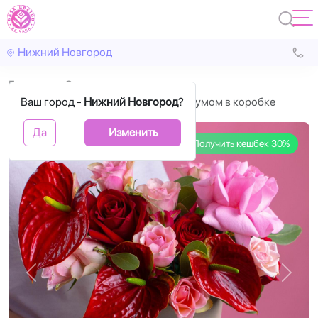
Нижний Новгород
Главная
С цветами
Ваш город -
Красные и розовые розы с антуриумом в коробке
Нижний Новгород
?
Да
Изменить
Получить кешбек 30%
Назад
Впере