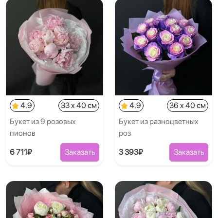
4.9
33 x 40 см
4.9
36 x 40 см
Букет из 9 розовых
Букет из разноцветных
пионов
роз
6 711₽
Заказать
3 393₽
Заказать