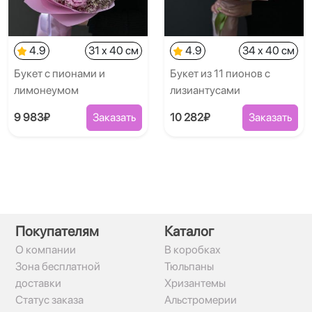
4.9
31 x 40 см
4.9
34 x 40 см
Букет с пионами и
Букет из 11 пионов с
лимонеумом
лизиантусами
9 983₽
Заказать
10 282₽
Заказать
Покупателям
Каталог
О компании
В коробках
Зона бесплатной
Тюльпаны
доставки
Хризантемы
Статус заказа
Альстромерии