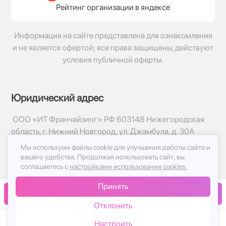
Рейтинг организации в яндексе
Информация на сайте представлена для ознакомления
и не является офертой; все права защищены, действуют
условия публичной оферты.
Юридический адрес
ООО «ИТ Франчайзинг» РФ 603148 Нижегородская
область, г. Нижний Новгород, ул. Джамбула, д. 30А
Мы используем файлы cookie для улучшения работы сайта и
© 2017-2026г, База Цветов 24.ру
вашего удобства.
Продолжая использовать сайт, вы
Политика конфиденциальности
соглашаетесь с
настройками использования cookies.
Публичная оферта
Принять
Принимаем к оплате
В корзину
Отклонить
Настроить