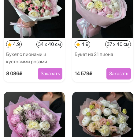
4.9
34 x 40 см
4.9
37 x 40 см
Букет с пионами и
Букет из 21 пиона
кустовыми розами
8 086₽
Заказать
14 579₽
Заказать