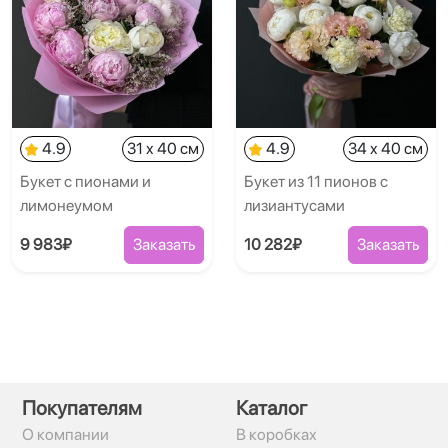
4.9
31 x 40 см
4.9
34 x 40 см
Букет с пионами и
Букет из 11 пионов с
лимонеумом
лизиантусами
9 983₽
Заказать
10 282₽
Заказать
Покупателям
Каталог
О компании
В коробках