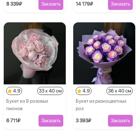
8 339₽
Заказать
14 179₽
Заказать
4.9
33 x 40 см
4.9
36 x 40 см
Букет из 9 розовых
Букет из разноцветных
пионов
роз
6 711₽
Заказать
3 393₽
Заказать