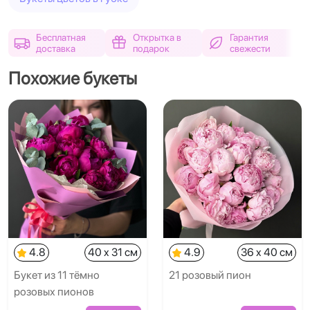
Бесплатная
Открытка в
Гарантия
доставка
подарок
свежести
Похожие букеты
4.8
40 x 31 см
4.9
36 x 40 см
Букет из 11 тёмно
21 розовый пион
розовых пионов