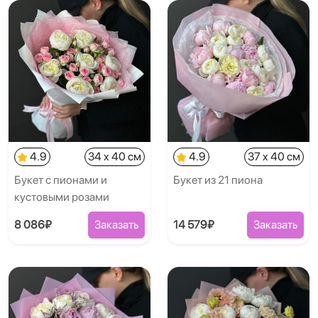
4.9
34 x 40 см
4.9
37 x 40 см
Букет с пионами и
Букет из 21 пиона
кустовыми розами
8 086₽
Заказать
14 579₽
Заказать