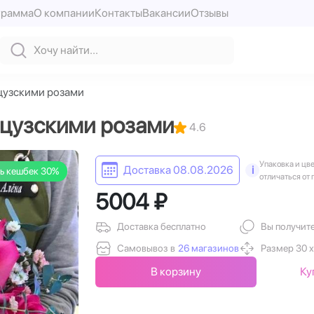
грамма
О компании
Контакты
Вакансии
Отзывы
нцузскими розами
нцузскими розами
4.6
Упаковка и цв
Доставка 08.08.2026
i
ь кешбек 30%
отличаться от 
5004 ₽
Доставка бесплатно
Вы получит
Самовывоз в
26 магазинов
Размер 30 х
В корзину
Ку