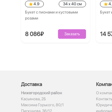
4.9
34 x 40 см
4
Букет с пионами и кустовыми
Букет 
розами
8 086₽
14 5
Заказать
Доставка
Компа
Нижегородский район
О компа
Касьянова, 2Б
Контакт
Максима Горького, 80/1
Юридиче
Пискунова, 36/12
информ