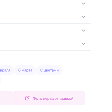
евраля
8 марта
С цветами
Фото перед отправкой