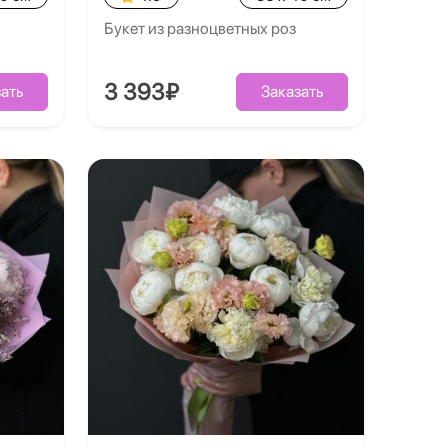
Букет из разноцветных роз
3 393₽
ать
Заказать