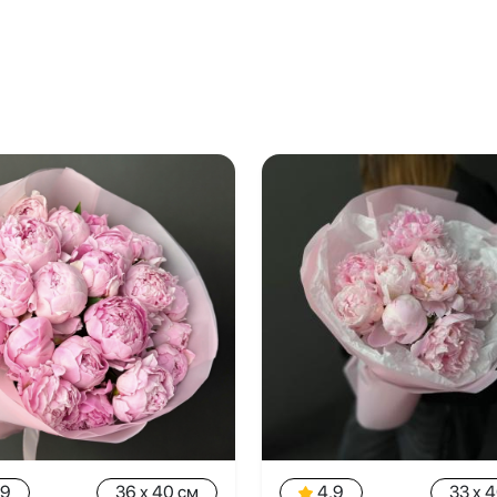
.9
36 x 40 см
4.9
33 x 