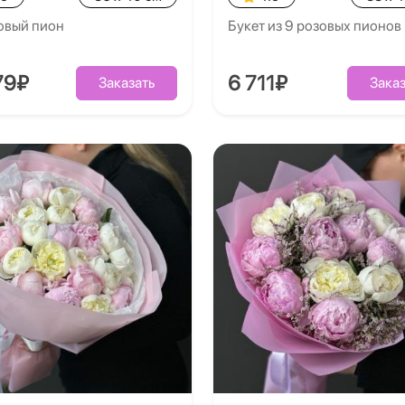
овый пион
Букет из 9 розовых пионов
79₽
6 711₽
Заказать
Заказ