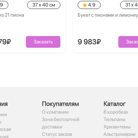
.9
37 x 40 см
4.9
31 x 
из 21 пиона
Букет с пионами и лимоне
79₽
9 983₽
Заказать
Заказ
ния
Покупателям
Каталог
О компании
В коробках
нии
Зона бесплатной
Тюльпаны
ы
доставки
Хризантемы
ская
Статус заказа
Альстромерии
ация