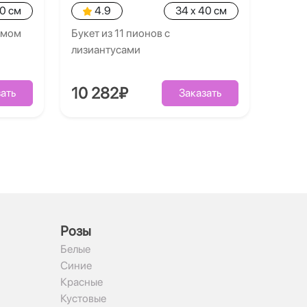
40 см
4.9
34 x 40 см
умом
Букет из 11 пионов с
лизиантусами
10 282₽
ать
Заказать
Рoзы
Белые
Синие
Красные
Кустовые