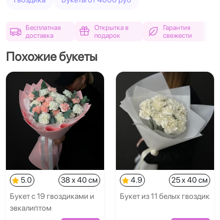
Бесплатная
Открытка в
Гарантия
доставка
подарок
свежести
Похожие букеты
5.0
38 x 40 см
4.9
25 x 40 см
Букет с 19 гвоздиками и
Букет из 11 белых гвоздик
эвкалиптом