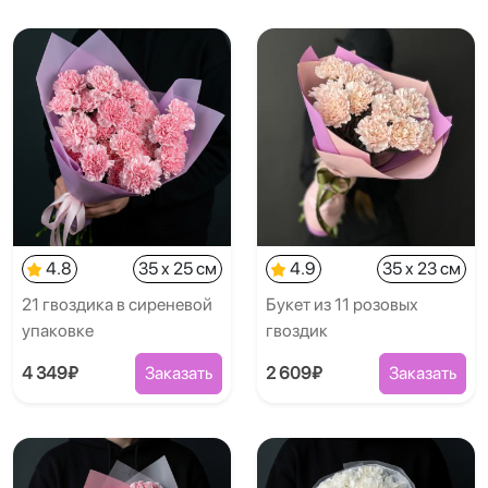
4.8
35 x 25 см
4.9
35 x 23 см
21 гвоздика в сиреневой
Букет из 11 розовых
упаковке
гвоздик
4 349₽
Заказать
2 609₽
Заказать