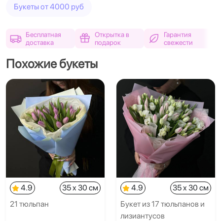
Букеты от 4000 руб
Бесплатная
Открытка в
Гарантия
доставка
подарок
свежести
Похожие букеты
4.9
35 x 30 см
4.9
35 x 30 см
21 тюльпан
Букет из 17 тюльпанов и
лизиантусов