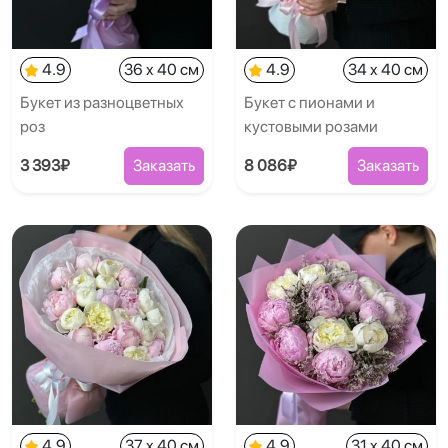
4.9
36 x 40 см
4.9
34 x 40 см
Букет из разноцветных
Букет с пионами и
роз
кустовыми розами
3 393₽
Заказать
8 086₽
Заказать
4.9
37 x 40 см
4.9
31 x 40 см