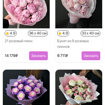
4.9
36 x 40 см
4.9
33 x 40 см
21 розовый пион
Букет из 9 розовых
пионов
14 179₽
Заказать
6 711₽
Заказать