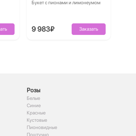
Букет с пионами и лимонеумом
9 983₽
ать
Заказать
Рoзы
Белые
Синие
Красные
Кустовые
Пионовидные
Поштучно