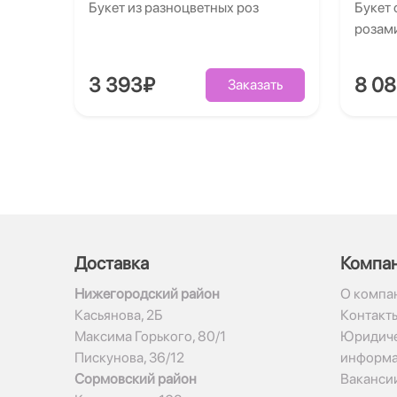
Букет из разноцветных роз
Букет 
розам
3 393₽
8 0
Заказать
Доставка
Компа
Нижегородский район
О компа
Касьянова, 2Б
Контакт
Максима Горького, 80/1
Юридиче
Пискунова, 36/12
информ
Сормовский район
Ваканси