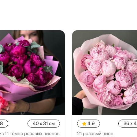
.8
40 x 31 см
4.9
36 x 
из 11 тёмно розовых пионов
21 розовый пион