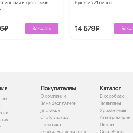
с пионами и кустовыми
Букет из 21 пиона
и
86₽
14 579₽
Заказать
Заказ
ния
Покупателям
Каталог
О компании
В коробках
нии
Зона бесплатной
Тюльпаны
ы
доставки
Хризантемы
ская
Статус заказа
Альстромерии
ация
Политика
Пионы
и
конфиденциальности
Свадебные