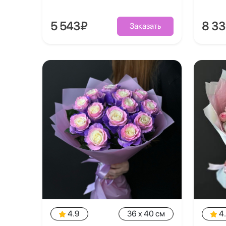
5 543₽
8 3
Заказать
4.9
36 x 40 см
4