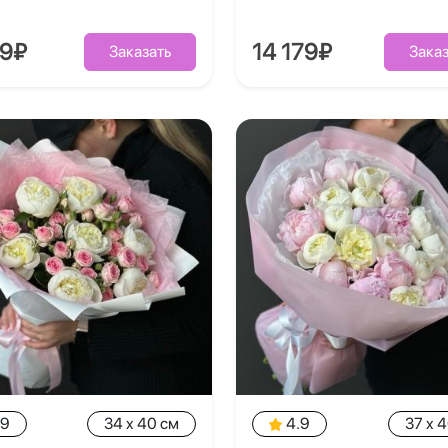
39₽
14 179₽
Заказать
Заказ
.9
34 x 40 см
4.9
37 x 