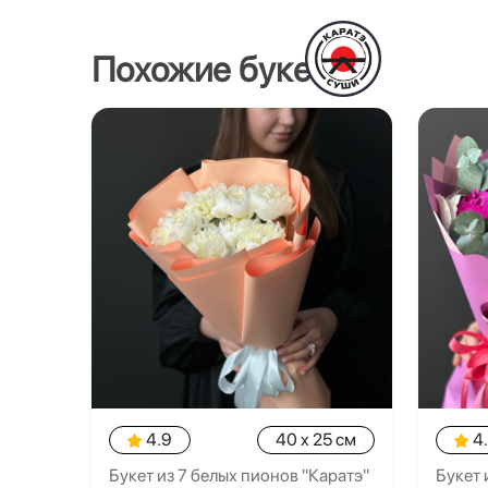
Похожие букеты
4.9
40 x 25 см
4
Букет из 7 белых пионов "Каратэ"
Букет 