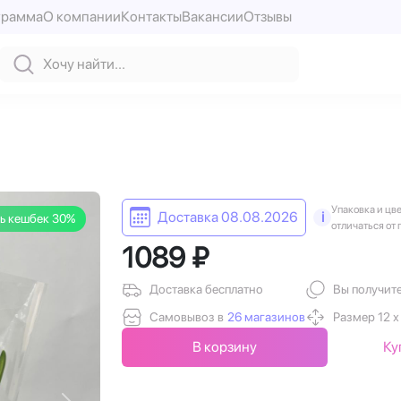
грамма
О компании
Контакты
Вакансии
Отзывы
Упаковка и цв
Доставка 08.08.2026
i
ь кешбек 30%
отличаться от 
1089 ₽
Доставка бесплатно
Вы получит
Самовывоз в
26 магазинов
Размер 12 х
В корзину
Ку