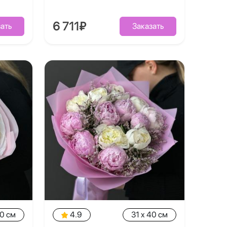
6 711₽
ать
Заказать
40 см
4.9
31 x 40 см