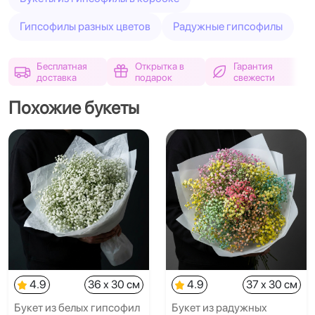
Гипсофилы разных цветов
Радужные гипсофилы
Бесплатная
Открытка в
Гарантия
доставка
подарок
свежести
Похожие букеты
4.9
36 x 30 см
4.9
37 x 30 см
Букет из белых гипсофил
Букет из радужных