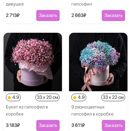
девушке
гипсофил
2 713₽
Заказать
2 663₽
Заказать
4.9
33 x 20 см
4.9
33 x 22 см
Букет из гипсофил в
9 разноцветных
коробке
гипсофил в коробке
3 183₽
Заказать
3 611₽
Заказать