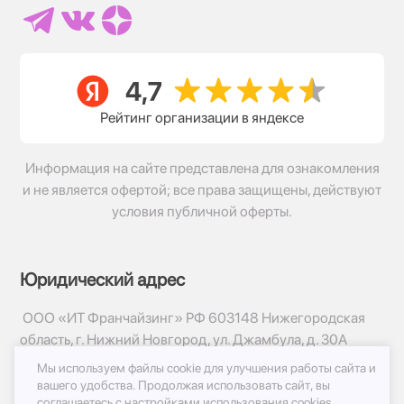
Рейтинг организации в яндексе
Информация на сайте представлена для ознакомления
и не является офертой; все права защищены, действуют
условия публичной оферты.
Юридический адрес
ООО «ИТ Франчайзинг» РФ 603148 Нижегородская
область, г. Нижний Новгород, ул. Джамбула, д. 30А
Мы используем файлы cookie для улучшения работы сайта и
© 2017-2026г, База Цветов 24.ру
вашего удобства.
Продолжая использовать сайт, вы
Политика конфиденциальности
соглашаетесь с
настройками использования cookies.