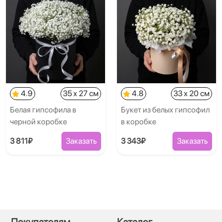
4.9
35 x 27 см
4.8
33 x 20 см
Белая гипсофила в
Букет из белых гипсофил
черной коробке
в коробке
3 811₽
Заказать
3 343₽
Заказать