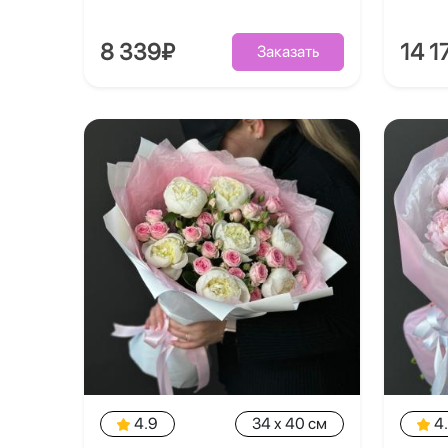
8 339₽
14 1
Заказать
4.9
34 x 40 см
4