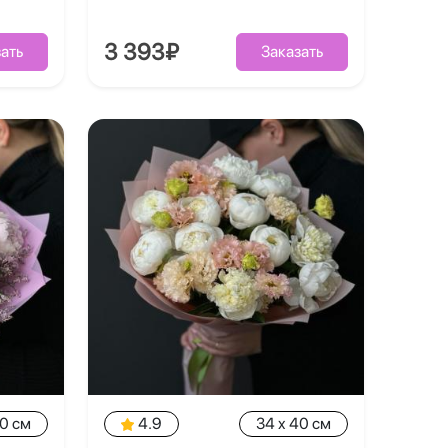
3 393₽
ать
Заказать
40 см
4.9
34 x 40 см