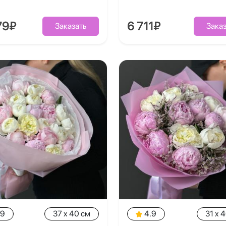
79₽
6 711₽
Заказать
Заказ
.9
37 x 40 см
4.9
31 x 