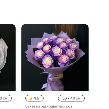
40 см
4.9
36 x 40 см
Букет из разноцветных роз