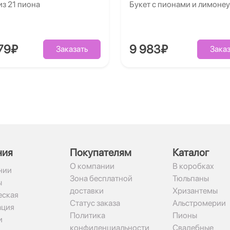
из 21 пиона
Букет с пионами и лимоне
79₽
9 983₽
Заказать
Заказ
ния
Покупателям
Каталог
О компании
В коробках
нии
Зона бесплатной
Тюльпаны
ы
доставки
Хризантемы
ская
Статус заказа
Альстромерии
ация
Политика
Пионы
и
конфиденциальности
Свадебные