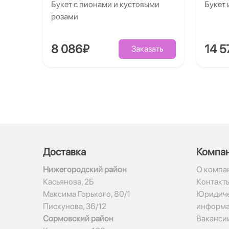
Букет с пионами и кустовыми
Букет 
розами
8 086₽
14 5
Заказать
Доставка
Компа
Нижегородский район
О компа
Касьянова, 2Б
Контакт
Максима Горького, 80/1
Юридиче
Пискунова, 36/12
информ
Сормовский район
Ваканси