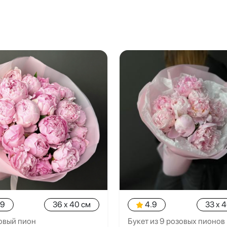
.9
36 x 40 см
4.9
33 x 
овый пион
Букет из 9 розовых пионов