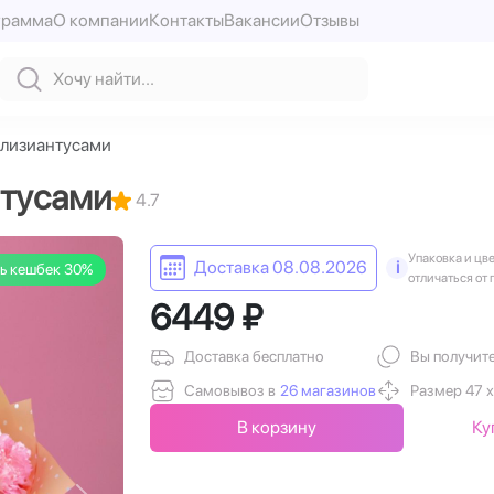
грамма
О компании
Контакты
Вакансии
Отзывы
и лизиантусами
нтусами
4.7
Упаковка и цв
Доставка 08.08.2026
i
ь кешбек 30%
отличаться от 
6449 ₽
Доставка бесплатно
Вы получит
Самовывоз в
26 магазинов
Размер 47 х
В корзину
Ку