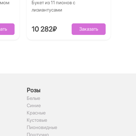
умом
Букет из 11 пионов с
лизиантусами
10 282₽
ать
Заказать
Рoзы
Белые
Синие
Красные
Кустовые
Пионовидные
Поштучно