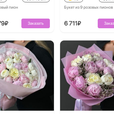
овый пион
Букет из 9 розовых пионов
79₽
6 711₽
Заказать
Заказ