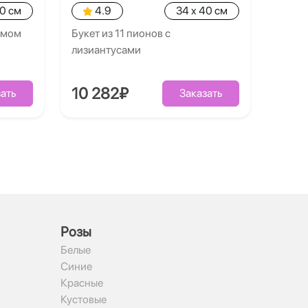
40 см
4.9
34 x 40 см
умом
Букет из 11 пионов с
лизиантусами
10 282₽
ать
Заказать
Рoзы
Белые
Синие
Красные
Кустовые