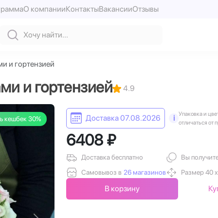
грамма
О компании
Контакты
Вакансии
Отзывы
ми и гортензией
ами и гортензией
4.9
Упаковка и цве
Доставка 07.08.2026
i
ь кешбек 30%
отличаться от 
6408 ₽
Доставка бесплатно
Вы получит
Самовывоз в
26 магазинов
Размер 40 х
В корзину
Ку