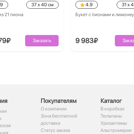
.9
37 x 40 см
4.9
31 x 
из 21 пиона
Букет с пионами и лимоне
79₽
9 983₽
Заказать
Заказ
ния
Покупателям
Каталог
О компании
В коробках
нии
Зона бесплатной
Тюльпаны
ы
доставки
Хризантемы
ская
Статус заказа
Альстромерии
ация