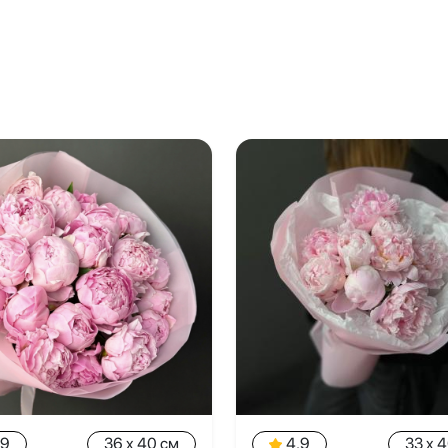
.9
36 x 40 см
4.9
33 x 