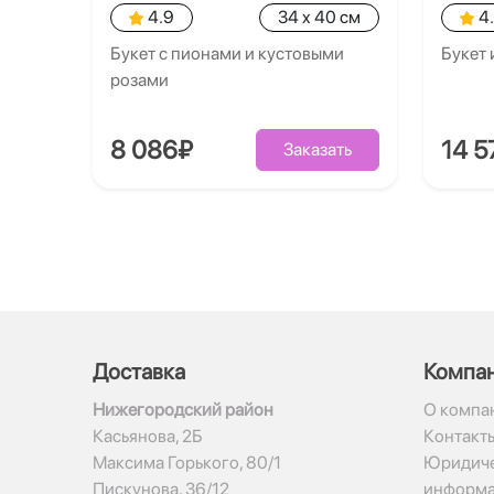
4.9
34 x 40 см
4
Букет с пионами и кустовыми
Букет 
розами
8 086₽
14 5
Заказать
Доставка
Компа
Нижегородский район
О компа
Касьянова, 2Б
Контакт
Максима Горького, 80/1
Юридиче
Пискунова, 36/12
информ