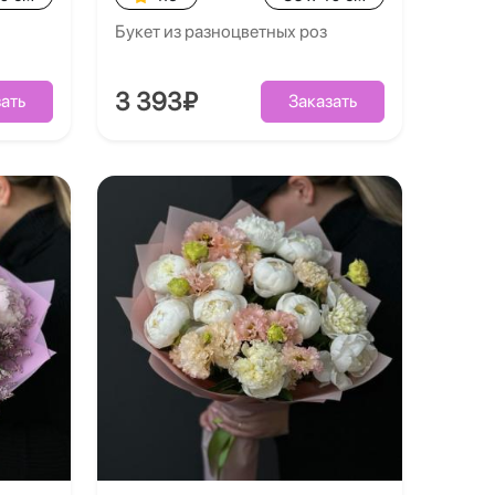
Букет из разноцветных роз
3 393₽
ать
Заказать