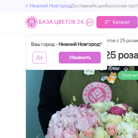
Нижний Новгород
Доставка
Акции
Бонусная про
Каталог
Главная
С цветами
Коробка цветов с 25 роза
Ваш город -
Нижний Новгород
?
Коробка цветов с 25 роз
Да
Изменить
Получит