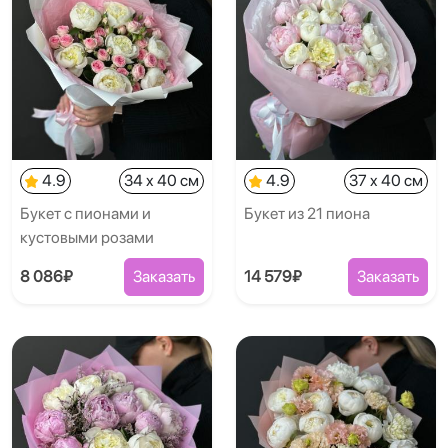
4.9
34 x 40 см
4.9
37 x 40 см
Букет с пионами и
Букет из 21 пиона
кустовыми розами
8 086₽
Заказать
14 579₽
Заказать