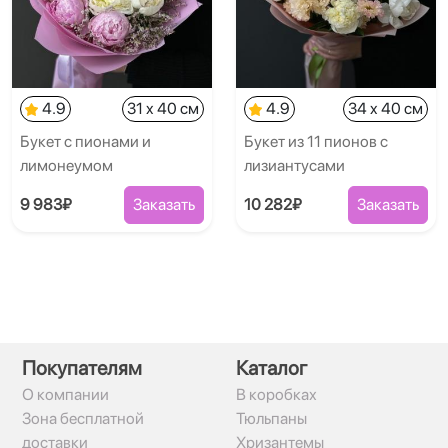
4.9
31 x 40 см
4.9
34 x 40 см
Букет с пионами и
Букет из 11 пионов с
лимонеумом
лизиантусами
9 983₽
Заказать
10 282₽
Заказать
Покупателям
Каталог
О компании
В коробках
Зона бесплатной
Тюльпаны
доставки
Хризантемы