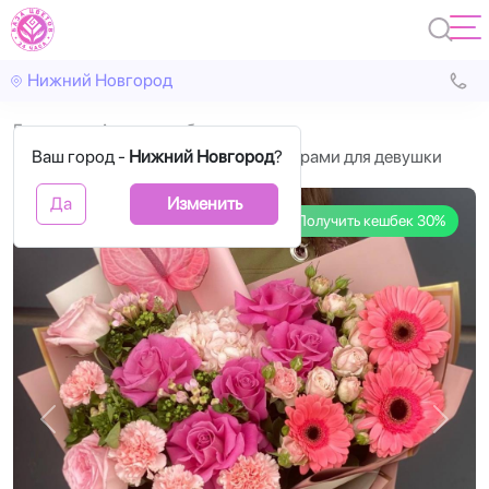
Нижний Новгород
Главная
Авторские букеты
Ваш город -
Букет с розовыми розами и герберами для девушки
Нижний Новгород
?
Да
Изменить
Получить кешбек 30%
Назад
Впере