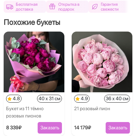
Бесплатная
Открытка в
Гарантия
доставка
подарок
свежести
Похожие букеты
4.8
40 x 31 см
4.9
36 x 40 см
Букет из 11 тёмно
21 розовый пион
розовых пионов
8 339₽
Заказать
14 179₽
Заказать