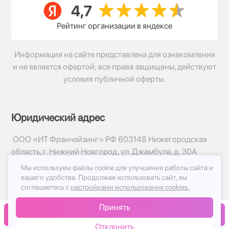
Рейтинг организации в яндексе
Информация на сайте представлена для ознакомления
и не является офертой; все права защищены, действуют
условия публичной оферты.
Юридический адрес
ООО «ИТ Франчайзинг» РФ 603148 Нижегородская
область, г. Нижний Новгород, ул. Джамбула, д. 30А
Мы используем файлы cookie для улучшения работы сайта и
© 2017-2026г, База Цветов 24.ру
вашего удобства.
Продолжая использовать сайт, вы
Политика конфиденциальности
соглашаетесь с
настройками использования cookies.
Публичная оферта
Принять
Принимаем к оплате
В корзину
Отклонить